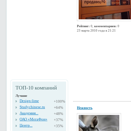
Рейтинг:
0,
комментариев:
0
23 марта 2010 года в 21:21
ТОП-10 компаний
Лучшие
Design-lime
+100%
Studychinese.ru
+64%
Нежность
Академия...
+48%
ОАО «МегаФон»
+37%
Центр...
+35%