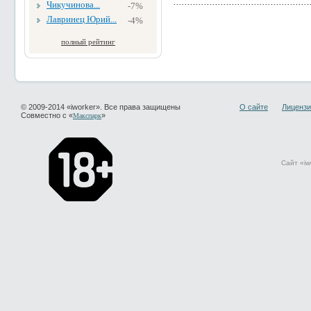
Чикучинова...
-7%
Лавринец Юрий...
-4%
полный рейтинг
© 2009-2014 «iworker». Все права защищены
О сайте
Лицензи
Совместно с «
»
Макспарк
Сайт «iw