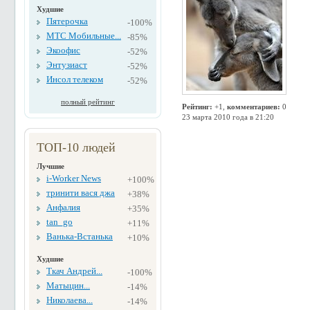
Худшие
Пятерочка
-100%
МТС Мобильные...
-85%
Экоофис
-52%
Энтузиаст
-52%
Инсол телеком
-52%
полный рейтинг
Рейтинг:
+1,
комментариев:
0
23 марта 2010 года в 21:20
ТОП-10 людей
Лучшие
i-Worker News
+100%
тринити вася джа
+38%
Анфалия
+35%
tan_go
+11%
Ванька-Встанька
+10%
Худшие
Ткач Андрей...
-100%
Матыцин...
-14%
Николаева...
-14%