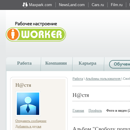
Maxpark.com
NewsLand.com
Cars.ru
Film.ru
Работа
Компании
Карьера
Работа
\
Альбомы пользователя
\ Сво
Н@стя
Н@стя
Главная
Профиль
Фото и видео (
Отправить сообщение
Добавить в друзья
Альбом "Свободу попу