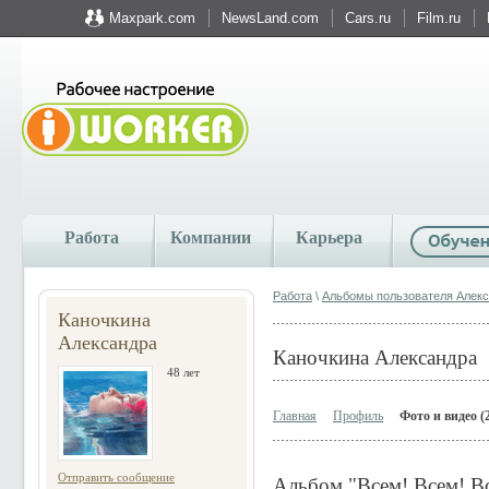
Maxpark.com
NewsLand.com
Cars.ru
Film.ru
Работа
Компании
Карьера
Работа
\
Альбомы пользователя Алек
Каночкина
Александра
Каночкина Александра
48 лет
Главная
Профиль
Фото и видео (
Отправить сообщение
Альбом "Всем! Всем! В