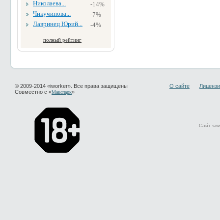
Николаева...
-14%
Чикучинова...
-7%
Лавринец Юрий...
-4%
полный рейтинг
© 2009-2014 «iworker». Все права защищены
О сайте
Лицензи
Совместно с «
»
Макспарк
Сайт «iw