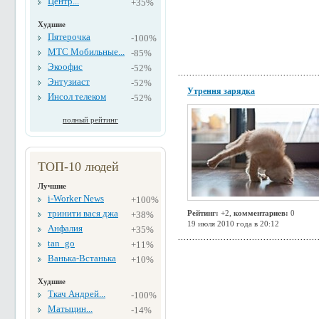
Центр...
+35%
Худшие
Пятерочка
-100%
МТС Мобильные...
-85%
Экоофис
-52%
Энтузиаст
-52%
Утрення зарядка
Инсол телеком
-52%
полный рейтинг
ТОП-10 людей
Лучшие
i-Worker News
+100%
тринити вася джа
Рейтинг:
+2,
комментариев:
0
+38%
19 июля 2010 года в 20:12
Анфалия
+35%
tan_go
+11%
Ванька-Встанька
+10%
Худшие
Ткач Андрей...
-100%
Матыцин...
-14%