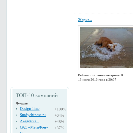
Жарко...
Рейтинг:
+2,
комментариев:
0
19 июля 2010 года в 20:07
ТОП-10 компаний
Лучшие
Design-lime
+100%
Studychinese.ru
+64%
Академия...
+48%
ОАО «МегаФон»
+37%