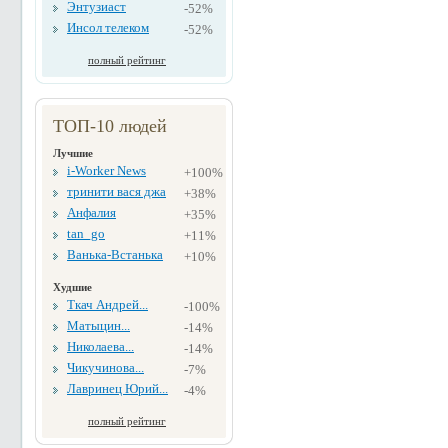
Энтузиаст
-52%
Инсол телеком
-52%
полный рейтинг
ТОП-10 людей
Лучшие
i-Worker News
+100%
тринити вася джа
+38%
Анфалия
+35%
tan_go
+11%
Ванька-Встанька
+10%
Худшие
Ткач Андрей...
-100%
Матыцин...
-14%
Николаева...
-14%
Чикучинова...
-7%
Лавринец Юрий...
-4%
полный рейтинг