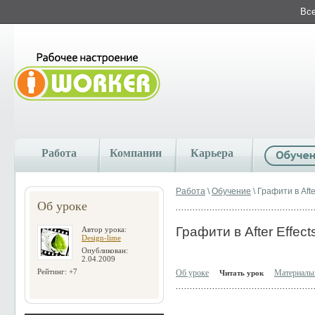
Все
Работа
Компании
Карьера
Работа
\
Обучение
\ Графити в Afte
Об уроке
Графити в After Effect
Автор урока:
Design-lime
Опубликован:
2.04.2009
Рейтинг: +7
Об уроке
Материалы 
Читать урок