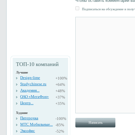
Чтобы оставить комментарий в
Подписаться на обсуждение и получ
ТОП-10 компаний
Лучшие
Design-lime
+100%
Studychinese.ru
+64%
Академия...
+48%
ОАО «МегаФон»
+37%
Центр...
+35%
Худшие
Пятерочка
-100%
МТС Мобильные...
-85%
Экоофис
-52%