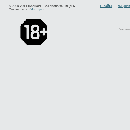
© 2009-2014 «iworker». Все права защищены
О сайте
Лицензи
Совместно с «
»
Макспарк
Сайт «iw