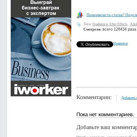
Понравиласть статья? Подели
Теги:
Графити в After Effects
,
Adob
всего 128434 раза
Смотрели:
Нравится
Комментарии:
Добавить
Пока нет комментариев.
Добавьте ваш коммента