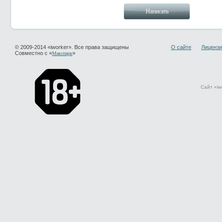
© 2009-2014 «iworker». Все права защищены
О сайте
Лицензи
Совместно с «
»
Макспарк
Сайт «iw