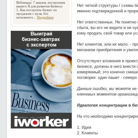
Вебинары: 7 циклов, построения
Нет четкой структуры / схемы б
вашего Я для развития Бизнеса:
1. Как построить бизнес по
именно подтвержденной и прор
продажам с нуля, без
начального...
Подробнее
Нет ответственных. Не понятно 
сбыта, вы его не видите и не ч
кому продать свой товар или ус
Нет клиентов, или их мало. - п
механизм приобретения и увели
Отсутствуют вложения в проект,
бизнесе, должны в него внести 
измеряемый; это конечно смешн
поговорке: один пашет - семеро
Данные ошибки, вы можете не 
ключевых моментов организаци
Идеалогия концентрации в би
На что необходимо концентриро
1. Идея
2. Клиенты