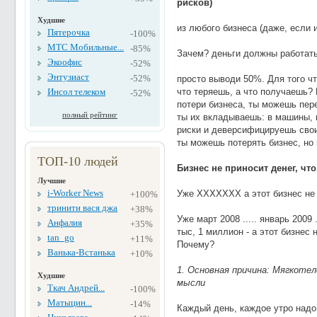
рисков)
Худшие
из любого бизнеса (даже, если 
Пятерочка
-100%
МТС Мобильные...
-85%
Зачем? деньги должны работать
Экоофис
-52%
Энтузиаст
-52%
просто выводи 50%. Для того чт
Инсол телеком
что теряешь, а что получаешь? 
-52%
потери бизнеса, ты можешь пере
полный рейтинг
ты их вкладываешь: в машины,
риски и деверсифицируешь сво
ты можешь потерять бизнес, но 
ТОП-10 людей
Бизнес не приносит денег, чт
Лучшие
i-Worker News
Уже XXXXXXX а этот бизнес не 
+100%
тринити вася джа
+38%
Уже март 2008 ..... январь 2009 
Анфалия
+35%
тыс, 1 миллион - а этот бизнес 
tan_go
+11%
Почему?
Ванька-Встанька
+10%
1. Основная причина: Мягкоте
Худшие
мысли
Ткач Андрей...
-100%
Матыцин...
-14%
Каждый день, каждое утро надо