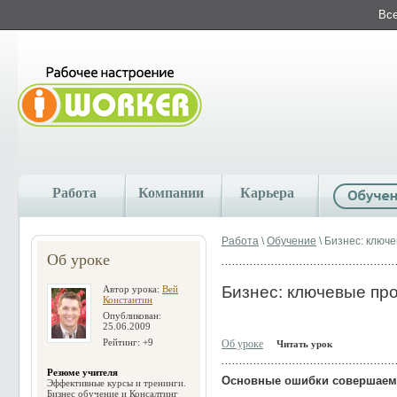
Все
Работа
Компании
Карьера
Работа
\
Обучение
\ Бизнес: ключ
Об уроке
Бизнес: ключевые пр
Автор урока:
Вей
Константин
Опубликован:
25.06.2009
Рейтинг: +9
Об уроке
Читать урок
Резюме учителя
Основные ошибки совершаемы
Эффективные курсы и тренинги.
Бизнес обучение и Консалтинг