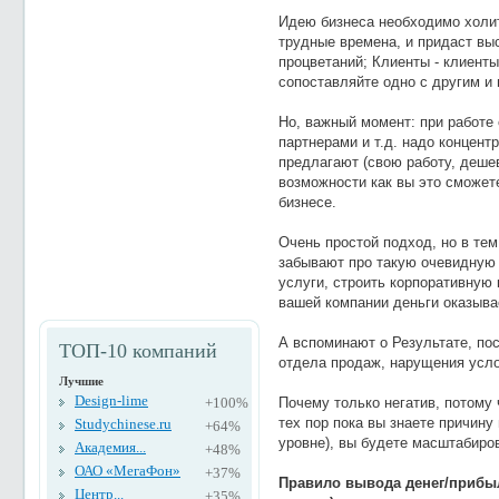
Идею бизнеса необходимо холит
трудные времена, и придаст вы
процветаний; Клиенты - клиенты
сопоставляйте одно с другим и
Но, важный момент: при работе
партнерами и т.д. надо концент
предлагают (свою работу, дешевы
возможности как вы это сможет
бизнесе.
Очень простой подход, но в те
забывают про такую очевидную 
услуги, строить корпоративную ку
вашей компании деньги оказыва
А вспоминают о Результате, по
ТОП-10 компаний
отдела продаж, нарущения услови
Лучшие
Design-lime
+100%
Почему только негатив, потому 
тех пор пока вы знаете причину
Studychinese.ru
+64%
уровне), вы будете масштабиров
Академия...
+48%
ОАО «МегаФон»
+37%
Правило вывода денег/прибыл
Центр...
+35%