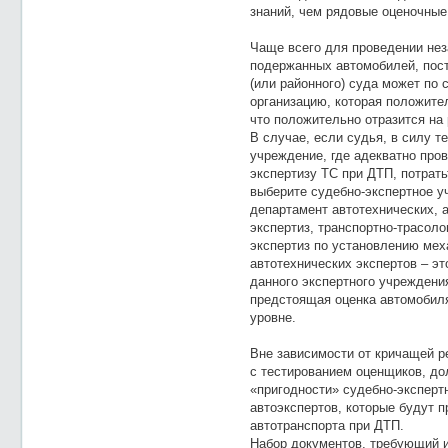
знаний, чем рядовые оценочны
Чаще всего для проведении не
подержанных автомобилей, пост
(или районного) суда может по
организацию, которая положите
что положительно отразится на
В случае, если судья, в силу т
учреждение, где адекватно про
экспертизу ТС при ДТП, потрать
выберите судебно-экспертное у
департамент автотехнических, 
экспертиз, транспортно-трасол
экспертиз по установлению мех
автотехнических экспертов – э
данного экспертного учреждени
предстоящая оценка автомобиля
уровне.
Вне зависимости от кричащей ре
с тестированием оценщиков, до
«пригодности» судебно-эксперт
автоэкспертов, которые будут 
автотранспорта при ДТП.
Набор документов, требующий и