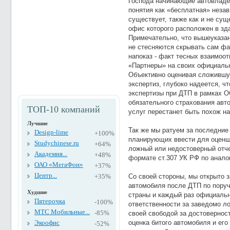
Господа начинающие автовладель
понятия как «бесплатная» незав
существует, также как и не сущ
офис которого расположен в зд
Примечательно, что вышеуказа
не стесняются скрывать сам фа
напоказ - факт тесных взаимоо
«Партнеры» на своих официаль
Объективно оценивая сложившу
экспертиз, глубоко надеется, ч
экспертизы при ДТП в рамках О
обязательного страхования авт
ТОП-10 компаний
услуг перестанет быть похож н
Лучшие
Так же мы ратуем за последние
Design-lime
+100%
планирующих ввести для оценщ
Studychinese.ru
+64%
ложный или недостоверный отче
Академия...
+48%
формате ст.307 УК РФ по анало
ОАО «МегаФон»
+37%
Центр...
+35%
Со своей стороны, мы открыто 
автомобиля после ДТП по пору
Худшие
страны и каждый раз официаль
Пятерочка
-100%
ответственности за заведомо л
МТС Мобильные...
-85%
своей свободой за достовернос
Экоофис
оценка битого автомобиля и его
-52%