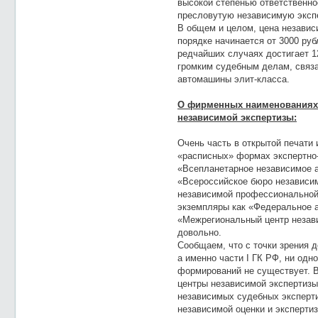
высокой степенью ответственно
пресловутую независимую эксп
В общем и целом, цена независ
порядке начинается от 3000 руб
редчайших случаях достигает 1
громким судебным делам, связ
автомашины элит-класса.
О фирменных наименованиях 
независимой экспертизы:
Очень часть в открытой печати 
«расписных» формах экспертно-
«Всепланетарное независимое а
«Всероссийское бюро независи
независимой профессиональной 
экземпляры как «Федеральное а
«Межрегиональный центр незав
довольно.
Сообщаем, что с точки зрения 
а именно части I ГК РФ, ни одн
формирований не существует.
центры независимой экспертиз
независимых судебных эксперти
независимой оценки и экспертиз