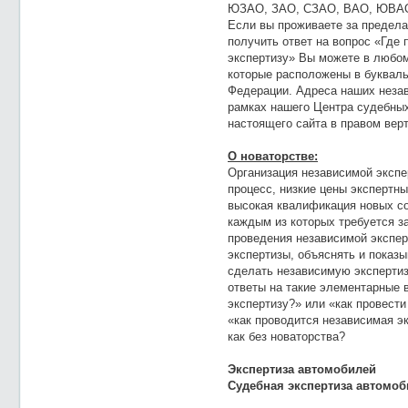
ЮЗАО, ЗАО, СЗАО, ВАО, ЮВАО,
Если вы проживаете за предела
получить ответ на вопрос «Где
экспертизу» Вы можете в любом
которые расположены в букваль
Федерации. Адреса наших неза
рамках нашего Центра судебных
настоящего сайта в правом вер
О новаторстве:
Организация независимой эксп
процесс, низкие цены экспертны
высокая квалификация новых со
каждым из которых требуется з
проведения независимой экспер
экспертизы, объяснять и показ
сделать независимую экспертизу
ответы на такие элементарные 
экспертизу?» или «как провести
«как проводится независимая э
как без новаторства?
Экспертиза автомобилей
Судебная экспертиза автомоб