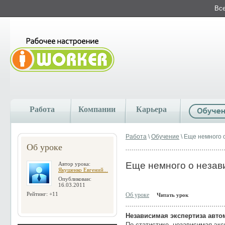
Все
Работа
Компании
Карьера
Работа
\
Обучение
\ Еще немного 
Об уроке
Еще немного о незав
Автор урока:
Якушенко Евгений...
Опубликован:
16.03.2011
Рейтинг: +11
Об уроке
Читать урок
Независимая экспертиза авто
По статистике, независимая эк