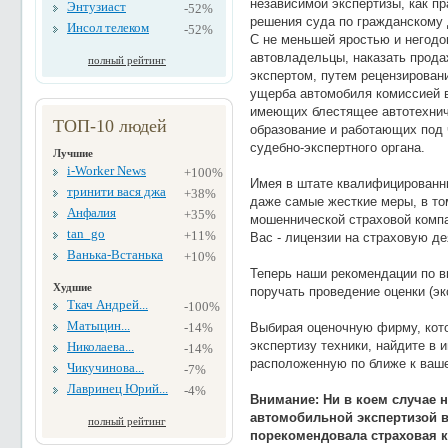
независимой экспертизы, как пр
Энтузиаст
-52%
решения суда по гражданскому 
Инсол телеком
-52%
С не меньшей яростью и негод
автовладельцы, наказать прода
полный рейтинг
экспертом, путем рецензирован
ущерба автомобиля комиссией 
имеющих блестящее автотехниче
ТОП-10 людей
образование и работающих под
судебно-экспертного органа.
Лучшие
i-Worker News
+100%
Имея в штате квалифицированн
тринити вася джа
+38%
даже самые жесткие меры, в т
Анфалия
+35%
мошеннической страховой компа
tan_go
+11%
Вас - лицензии на страховую д
Ванька-Встанька
+10%
Теперь наши рекомендации по в
Худшие
поручать проведение оценки (э
Ткач Андрей...
-100%
Матыцин...
-14%
Выбирая оценочную фирму, кот
экспертизу техники, найдите в 
Николаева...
-14%
расположенную по ближе к ваш
Чикучинова...
-7%
Лавринец Юрий...
-4%
Внимание: Ни в коем случае 
автомобильной экспертизой в
полный рейтинг
порекомендовала страховая к