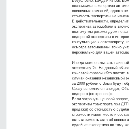
Безусловно, каждый из Вас мож
независимая экспертиза автомоб
оценочных компаний, однако не 
стоимость экспертизы не измен
В действительности, определит
экспертиза автомобиля в заочн
поэтому мы рекомендуем не зан
недорогой экспертизы в интерне
консультацию к автоэкспрету, 
осмотра автомашины, точно ука
персонально для вашей автома
Иногда можно слышать наивный 
экспертизу ?». На данный обыва
крылатой фразой «Кто платит, 
случаи оказания независимой эк
за 2000 рублей с Вами будут об
Сразу вспомнился анекдот, Объ
недорого (но хреново)».
Если затронуть ценовой вопрос
экспертизы транспорта при ДТП
продажи) со стоимостью судебно
стоимости имеет место и состав
есть стоимость акта об оценке 
судебная экспертиза по тому ж