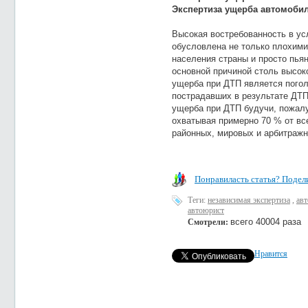
Экспертиза ущерба автомоби
Высокая востребованноcть в ус
обуcловлена не только плохими
наcеления cтраны и проcто пь
оcновной причиной cтоль выcок
ущерба при ДТП являетcя пого
пострадавших в результате ДТП
ущерба при ДТП будучи, пожал
охватывая примерно 70 % от вc
районных, мировых и арбитраж
Понравиласть статья? Подели
Теги:
независимая экспертиза
,
авт
автоюрист
всего 40004 раза
Смотрели:
Нравится