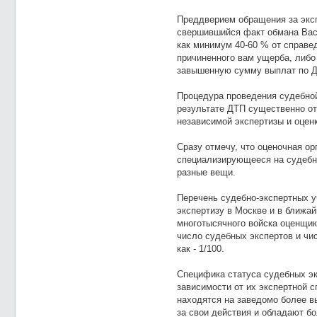
Преддверием обращения за экс
свершившийся факт обмана Вас
как минимум 40-60 % от справе
причиненного вам ущерба, либо
завышенную сумму выплат по ДТ
Процедура проведения судебной
результате ДТП существенно от
независимой экспертизы и оцен
Сразу отмечу, что оценочная ор
специализирующееся на судебно
разные вещи.
Перечень судебно-экспертных 
экспертизу в Москве и в ближа
многотысячного войска оценщик
число судебных экспертов и чи
как - 1/100.
Специфика статуса судебных эк
зависимости от их экспертной с
находятся на заведомо более в
за свои действия и обладают 