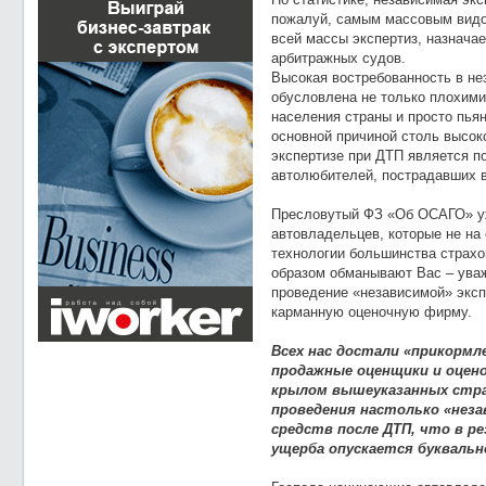
пожалуй, самым массовым видо
всей массы экспертиз, назнача
арбитражных судов.
Высокая востребованность в не
обусловлена не только плохими
населения страны и просто пь
основной причиной столь высок
экспертизе при ДТП является 
автолюбителей, пострадавших в
Пресловутый ФЗ «Об ОСАГО» уж
автовладельцев, которые не на
технологии большинства страхо
образом обманывают Вас – ува
проведение «независимой» экс
карманную оценочную фирму.
Всех нас достали «прикормл
продажные оценщики и оцено
крылом вышеуказанных стра
проведения настолько «нез
средств после ДТП, что в р
ущерба опускается буквальн