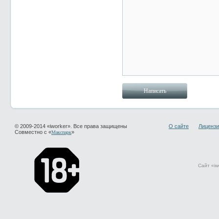
© 2009-2014 «iworker». Все права защищены
О сайте
Лицензи
Совместно с «
»
Макспарк
Сайт «iw