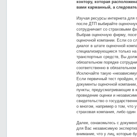
контору, которая расположена
вами карманный, а следоват
Изучая ресурсы интернета для 
после ДТП выбирайте оценочну
сотрудничает со страховыми фи
Выбрав оценочную фирму, посет
оценочной компании. Если со с
диалог в штате оценочной комп
специализирующиеся только на 
транспортных средств, Вы долж
обязательном порядке сотрудн
соответственно в обязательном 
Исключайте такую «независиму
Если первичный тест пройден, 
документы оценочной компании,
пункты, предусматривающие в 
проведение оценки и независим
свидетельство о государственно
о многом, например о том, что
страховая компания, либо один 
Далее, ознакомьтесь с докумен
для Вас независимую экспертиз
внимание, что у лиц, которые 