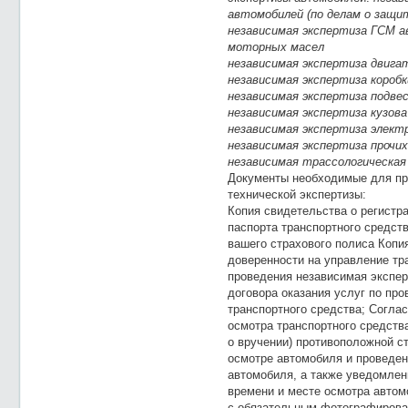
автомобилей (по делам о защи
независимая экспертиза ГСМ ав
моторных масел
независимая экспертиза двигат
независимая экспертиза коробки
независимая экспертиза подве
независимая экспертиза кузов
независимая экспертиза элект
независимая экспертиза прочи
независимая трассологическая
Документы необходимые для пр
технической экспертизы:
Копия свидетельства о регистр
паспорта транспортного средств
вашего страхового полиса Копи
доверенности на управление тр
проведения независимая экспер
договора оказания услуг по пр
транспортного средства; Соглас
осмотра транспортного средств
о вручении) противоположной с
осмотре автомобиля и проведен
автомобиля, а также уведомлен
времени и месте осмотра автом
с обязательным фотографирова