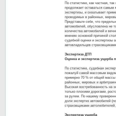
По статистике, как частная, та
продолжает оставаться самым 
экспертизы, и охватывает приме
проводимых в районных, мировы
Представьте себе, что предель
автомобилей, обyсловлена не т
количества автомобилей и веч
мнению основной причиной стол
судебной оценки и экспертизы 
автовладельцев страховщикам
Экспертиза ДТП
Оценка и экспертиза ущерба
По статистике, судебная экспе
пожалуй самой массовым видом
примерно 70 % от общей массы 
районных, мировых и арбитражн
Высокая востребованность на э
только плохими дорогами, рост
за рулем. По нашему проверенн
доли экспертиз автомобилей (п
страховщиками автолюбителей,
Экспертиза ущерба