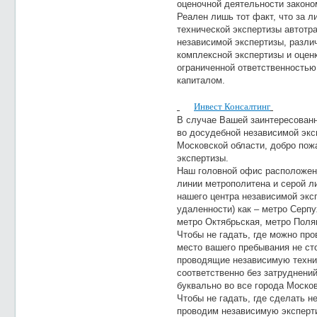
оценочной деятельности законо
Реален лишь тот факт, что за 
технической экспертизы автотр
независимой экспертизы, разл
комплексной экспертизы и оцен
ограниченной ответственность
капиталом.
Инвест Консалтинг
В случае Вашей заинтересованн
во досудебной независимой экс
Московской области, добро пож
экспертизы.
Наш головной офис расположен 
линии метрополитена и серой л
нашего центра независимой экс
удаленности) как – метро Серпу
метро Октябрьская, метро Поля
Чтобы не гадать, где можно пр
место вашего пребывания не сто
проводящие независимую техни
соответственно без затруднени
буквально во все города Москов
Чтобы не гадать, где сделать н
проводим независимую эксперт