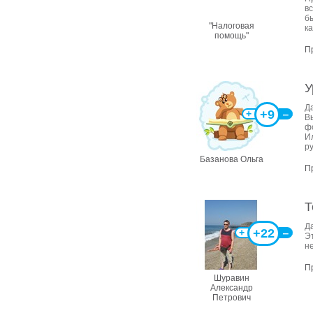
в
б
"Налоговая
ка
помощь"
П
У
Д
+9
+
‒
В
ф
И
ру
Базанова Ольга
П
Т
Д
+22
+
‒
Э
н
П
Шуравин
Александр
Петрович