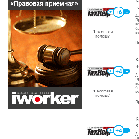
К
г
+6
+
‒
Д
П
в
б
"Налоговая
ка
помощь"
П
К
н
+4
+
‒
Д
П
в
б
"Налоговая
ка
помощь"
П
К
в
+4
+
‒
Д
П