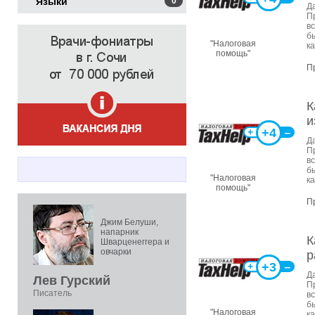
Языки
0
Д
П
в
б
"Налоговая
ка
помощь"
П
К
и
+4
+
‒
Д
П
в
б
"Налоговая
ка
помощь"
П
Джим Белуши,
напарник
К
Шварценеггера и
овчарки
р
+3
+
‒
Д
Лев Гурский
П
Писатель
в
б
"Налоговая
ка