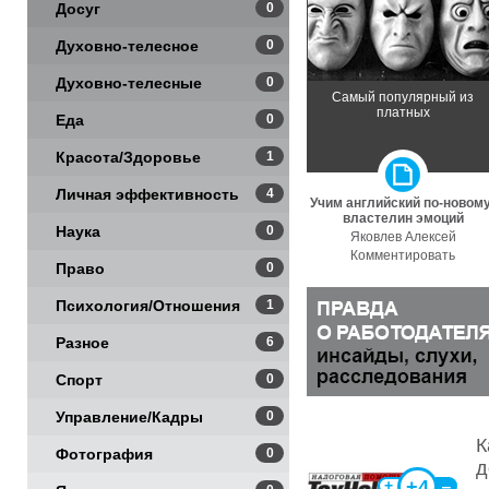
Досуг
0
Духовно-телесное
0
Духовно-телесные
0
Самый популярный из
платных
практики
Еда
0
Красота/Здоровье
1
Личная эффективность
4
Учим английский по-новому
властелин эмоций
Наука
0
Яковлев Алексей
Комментировать
Право
0
Психология/Отношения
1
Разное
6
Спорт
0
Управление/Кадры
0
К
Фотография
0
д
+4
+
‒