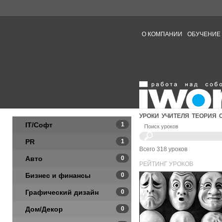
О КОМПАНИИ
ОБУЧЕНИЕ
УРОКИ
УЧИТЕЛЯ
ТЕОРИЯ
IT/Софт
1
Поиск уроков
PR
1
Всего 318 уроков
Авто
0
РЕЙТИНГ УРОКОВ
Бизнес и финансы
0
Графический дизайн
0
Дом/Декор
0