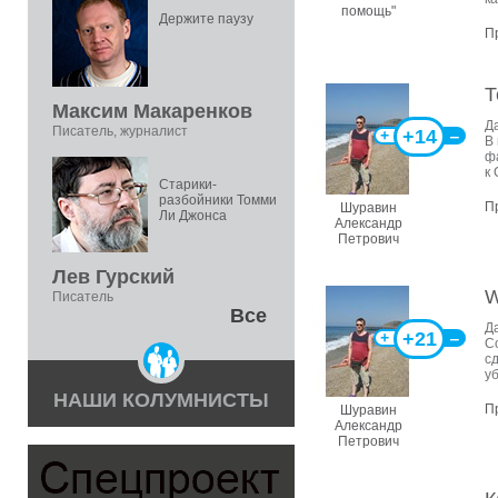
помощь"
Держите паузу
П
Т
Максим Макаренков
Д
Писатель, журналист
+14
+
‒
В
ф
к 
Старики-
разбойники Томми
П
Шуравин
Ли Джонса
Александр
Петрович
Лев Гурский
W
Писатель
Все
Д
+21
+
‒
С
с
у
НАШИ КОЛУМНИСТЫ
П
Шуравин
Александр
Петрович