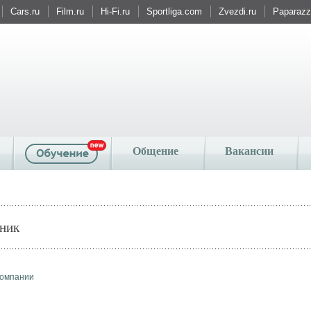
Cars.ru
Film.ru
Hi-Fi.ru
Sportliga.com
Zvezdi.ru
Paparazzi
Общение
Вакансии
тник
компании