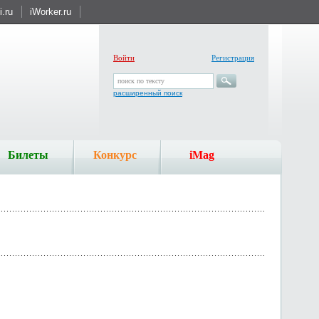
.ru
iWorker.ru
Войти
Регистрация
поиск по тексту
расширенный поиск
Билеты
Конкурс
iMag