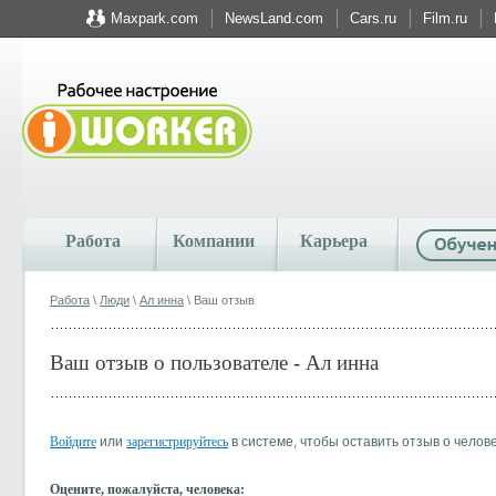
Maxpark.com
NewsLand.com
Cars.ru
Film.ru
Работа
Компании
Карьера
Работа
\
Люди
\
Ал инна
\ Ваш отзыв
Ваш отзыв о пользователе - Ал инна
Войдите
или
зарегистрируйтесь
в системе, чтобы оставить отзыв о челов
Оцените, пожалуйста, человека: