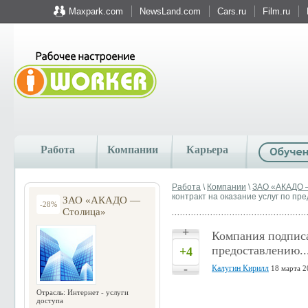
Maxpark.com
NewsLand.com
Cars.ru
Film.ru
Работа
Компании
Карьера
Работа
\
Компании
\
ЗАО «АКАДО 
контракт на оказание услуг по пре
ЗАО «АКАДО —
-28%
Столица»
+
Компания подписа
предоставлению..
+4
-
Калугин Кирилл
18 марта 2
Отрасль: Интернет - услуги
доступа