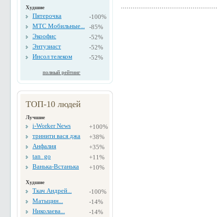
Худшие
Пятерочка
-100%
МТС Мобильные...
-85%
Экоофис
-52%
Энтузиаст
-52%
Инсол телеком
-52%
полный рейтинг
ТОП-10 людей
Лучшие
i-Worker News
+100%
тринити вася джа
+38%
Анфалия
+35%
tan_go
+11%
Ванька-Встанька
+10%
Худшие
Ткач Андрей...
-100%
Матыцин...
-14%
Николаева...
-14%