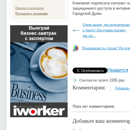
Компания подписала контракт н
Напиши в компанию
защищенного доступа в интерне
Городской Думы.
Расскажи о компании
Очень жалею, что подключилас
к Акадо! Послушать рекламу,
так это...
Понравиласть статья? Подели
Нравится
всего 2265 раз
Смотрели:
Комментарии:
Добавить
Пока нет комментариев.
Добавьте ваш коммента