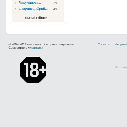
Чикучинова...
-7%
Лавринец Юрий...
-4%
полный рейтинг
© 2009-2014 «iworker». Все права защищены
О сайте
Лицензи
Совместно с «
»
Макспарк
Сайт «iw