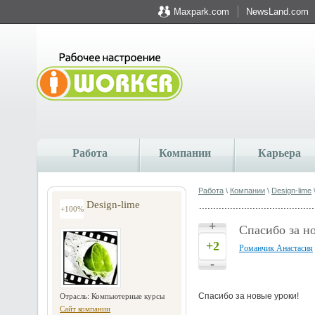
Maxpark.com
NewsLand.com
Работа
Компании
Карьера
Работа
\
Компании
\
Design-lime
Design-lime
+100%
+
Спасибо за но
+2
Романчик Анастасия
-
Спасибо за новые уроки!
Отрасль: Компьютерные курсы
Сайт компании