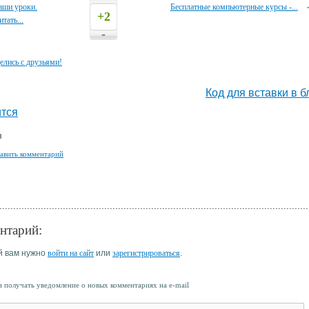
аши уроки.
Бесплатные компьютерные курсы -...
+2
тать...
-
елись с друзьями!
Код для вставки в б
тся
з
авить комментарий
нтарий:
й вам нужно
войти на сайт
или
зарегистрироваться
.
 получать уведомление о новых комментариях на e-mail