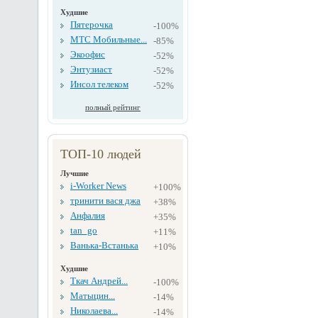
Худшие
Пятерочка
-100%
МТС Мобильные...
-85%
Экоофис
-52%
Энтузиаст
-52%
Инсол телеком
-52%
полный рейтинг
ТОП-10 людей
Лучшие
i-Worker News
+100%
тринити вася джа
+38%
Анфалия
+35%
tan_go
+11%
Ванька-Встанька
+10%
Худшие
Ткач Андрей...
-100%
Матыцин...
-14%
Николаева...
-14%