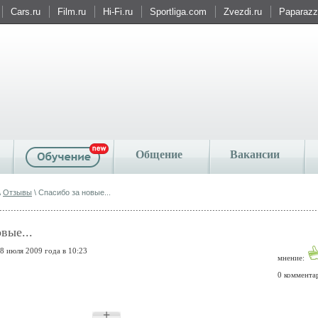
Cars.ru
Film.ru
Hi-Fi.ru
Sportliga.com
Zvezdi.ru
Paparazzi
Общение
Вакансии
\
Отзывы
\ Спасибо за новые...
вые...
8 июля 2009 года в 10:23
мнение:
0 коммента
+