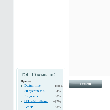
ТОП-10 компаний
Лучшие
Design-lime
+100%
Studychinese.ru
+64%
Академия...
+48%
ОАО «МегаФон»
+37%
Центр...
+35%