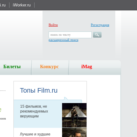
.ru
iWorker.ru
Войти
Регистрация
поиск по тексту
расширенный поиск
Билеты
Конкурс
iMag
риев