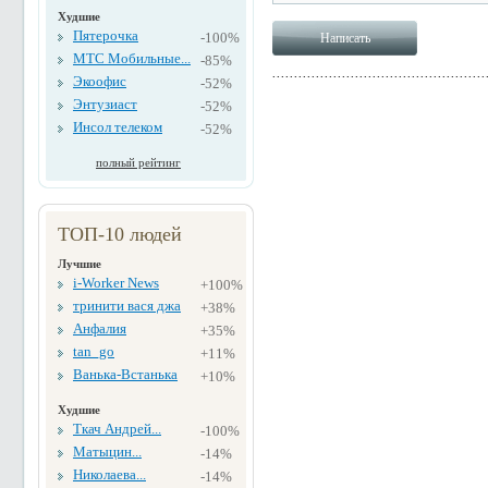
Худшие
Пятерочка
-100%
МТС Мобильные...
-85%
Экоофис
-52%
Энтузиаст
-52%
Инсол телеком
-52%
полный рейтинг
ТОП-10 людей
Лучшие
i-Worker News
+100%
тринити вася джа
+38%
Анфалия
+35%
tan_go
+11%
Ванька-Встанька
+10%
Худшие
Ткач Андрей...
-100%
Матыцин...
-14%
Николаева...
-14%