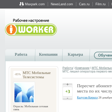
Maxpark.com
NewsLand.com
Cars.ru
Film.ru
Работа
Компании
Карьера
Работа
\
Компании
\
МТС Мобильн
МТС лишил оператора первого мес
МТС Мобильные
-85%
Телесистемы
+
Пересчет абонен
места по их числ
+3
-
Калугин Кирилл
28 декабря
Отрасль: Мобильная сотовая
связь