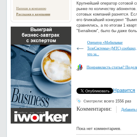
Крупнейший оператор сотовой с
Напиши в компанию
рынке по количеству абонентов
сотовых компаний разнятся. Ес
Расскажи о компании
его ближайший конкурент "Вымп
сравнялись, а по итогам 1 квар
"Билайном", было бы даже бол
Оператор «Мобильные
ТелеСистемы» (МТС) сообщил,
что за...
Понравиласть статья? Подели
Нравится
всего 1556 раз
Смотрели:
Комментарии:
Добавить
Пока нет комментариев.