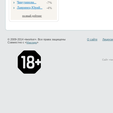
Чикучинова...
-7%
Лавринец Юрий...
-4%
полный рейтинг
© 2009-2014 «iworker». Все права защищены
О сайте
Лицензи
Совместно с «
»
Макспарк
Сайт «iw