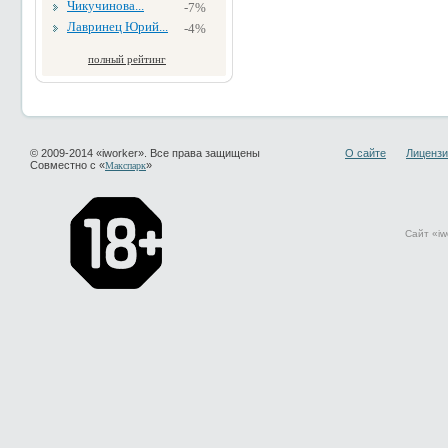
Чикучинова...
-7%
Лавринец Юрий...
-4%
полный рейтинг
© 2009-2014 «iworker». Все права защищены
О сайте
Лицензи
Совместно с «
»
Макспарк
Сайт «iw