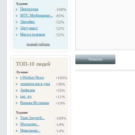
Худшие
Пятерочка
-100%
МТС Мобильные...
-85%
Экоофис
-52%
Энтузиаст
-52%
Инсол телеком
-52%
полный рейтинг
ТОП-10 людей
Лучшие
i-Worker News
+100%
тринити вася джа
+38%
Анфалия
+35%
tan_go
+11%
Ванька-Встанька
+10%
Худшие
Ткач Андрей...
-100%
Матыцин...
-14%
Николаева...
-14%