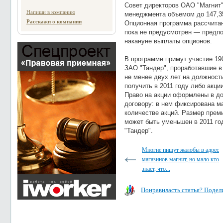
Совет директоров ОАО "Магнит"
Напиши в компанию
менеджмента объемом до 147,35
Расскажи о компании
Опционная программа рассчитан
пока не предусмотрен — предпо
накануне выплаты опционов.
В программе примут участие 19
ЗАО "Тандер", проработавшие в
не менее двух лет на должност
получить в 2011 году либо акци
Право на акции оформлены в д
договору: в нем фиксирована м
количестве акций. Размер прем
может быть уменьшен в 2011 го
"Тандер".
Многие пишут жалобы в адрес
магазинов магнит, но мало кто
знает, что...
Понравиласть статья? Подели