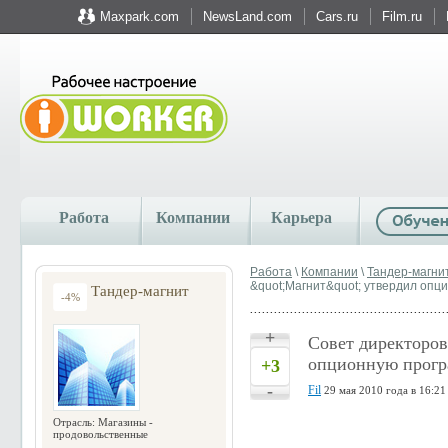
Maxpark.com
NewsLand.com
Cars.ru
Film.ru
Работа
Компании
Карьера
Работа
\
Компании
\
Тандер-магни
&quot;Магнит&quot; утвердил опци
Тандер-магнит
-4%
+
Совет директоро
опционную програ
+3
-
Fil
29 мая 2010 года в 16:21
Отрасль: Магазины -
продовольственные