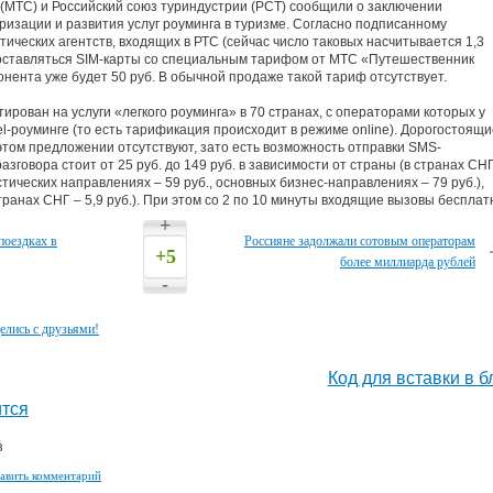
МТС) и Российский союз туриндустрии (РСТ) сообщили о заключении
ризации и развития услуг роуминга в туризме. Согласно подписанному
ических агентств, входящих в РТС (сейчас число таковых насчитывается 1,3
доставляться SIM-карты со специальным тарифом от МТС «Путешественник
онента уже будет 50 руб. В обычной продаже такой тариф отсутствует.
рован на услуги «легкого роуминга» в 70 странах, с операторами которых у
l-роуминге (то есть тарификация происходит в режиме online). Дорогостоящи
 этом предложении отсутствуют, зато есть возможность отправки SMS-
зговора стоит от 25 руб. до 149 руб. в зависимости от страны (в странах СНГ
стических направлениях – 59 руб., основных бизнес-направлениях – 79 руб.),
 странах СНГ – 5,9 руб.). При этом со 2 по 10 минуты входящие вызовы бесплат
+
поездках в
Россияне задолжали сотовым операторам
+5
более миллиарда рублей
-
елись с друзьями!
Код для вставки в б
тся
з
авить комментарий