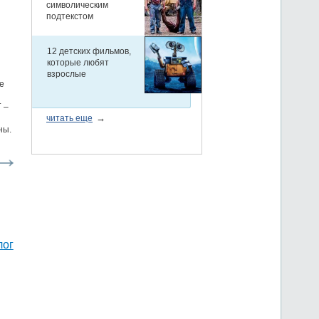
е
 –
ны.
лог