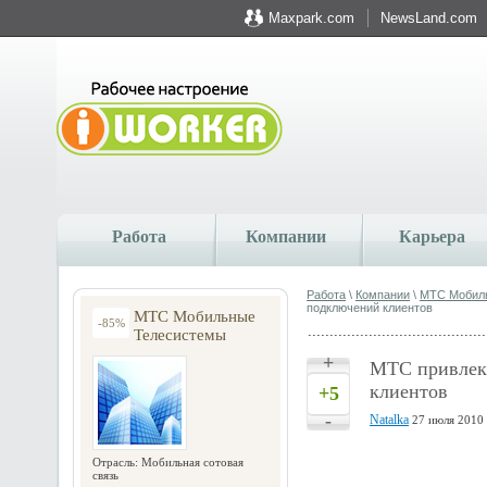
Maxpark.com
NewsLand.com
Работа
Компании
Карьера
Работа
\
Компании
\
МТС Мобил
подключений клиентов
МТС Мобильные
-85%
Телесистемы
+
МТС привлек 
клиентов
+5
-
Natalka
27 июля 2010 
Отрасль: Мобильная сотовая
связь