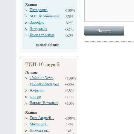
Худшие
Пятерочка
-100%
МТС Мобильные...
-85%
Экоофис
-52%
Энтузиаст
-52%
Инсол телеком
-52%
полный рейтинг
ТОП-10 людей
Лучшие
i-Worker News
+100%
тринити вася джа
+38%
Анфалия
+35%
tan_go
+11%
Ванька-Встанька
+10%
Худшие
Ткач Андрей...
-100%
Матыцин...
-14%
Николаева...
-14%