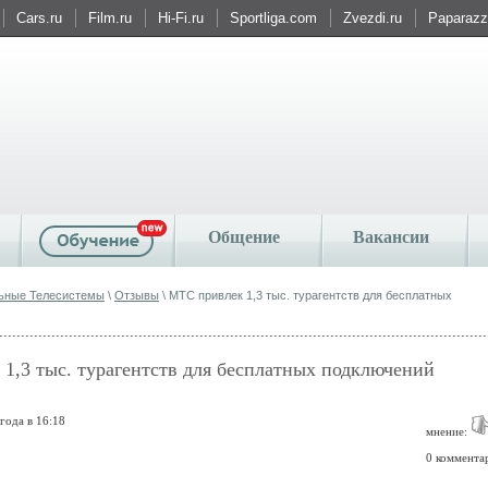
Cars.ru
Film.ru
Hi-Fi.ru
Sportliga.com
Zvezdi.ru
Paparazzi
Общение
Вакансии
ьные Телесистемы
\
Отзывы
\ МТС привлек 1,3 тыс. турагентств для бесплатных
1,3 тыс. турагентств для бесплатных подключений
года в 16:18
мнение:
0 коммента