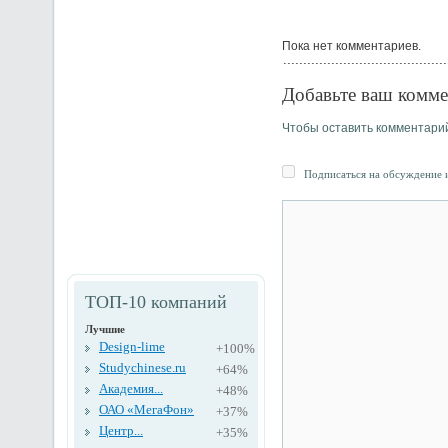
Пока нет комментариев.
Добавьте ваш комме
Чтобы оставить комментари
Подписаться на обсуждение и
ТОП-10 компаний
Лучшие
Design-lime
+100%
Studychinese.ru
+64%
Академия...
+48%
ОАО «МегаФон»
+37%
Центр...
+35%