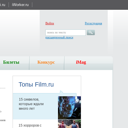
.ru
iWorker.ru
Войти
Регистрация
поиск по тексту
расширенный поиск
Билеты
Конкурс
iMag
риев