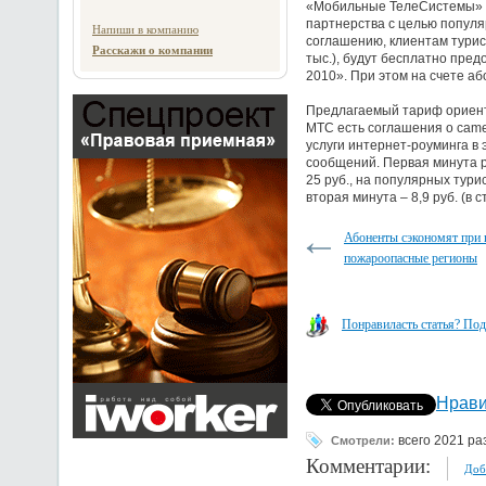
«Мобильные ТелеСистемы» (
партнерства с целью популя
Напиши в компанию
соглашению, клиентам турист
Расскажи о компании
тыс.), будут бесплатно пре
2010». При этом на счете аб
Предлагаемый тариф ориенти
МТС есть соглашения о came
услуги интернет-роуминга в
сообщений. Первая минута ра
25 руб., на популярных тури
вторая минута – 8,9 руб. (в
Абоненты сэкономят при 
пожароопасные регионы
Понравиласть статья? Под
Нрави
всего 2021 ра
Смотрели:
Комментарии:
Доб