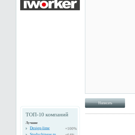
ТОП-10 компаний
Лучшие
Design-lime
+100%
Studychinese.ru
+64%