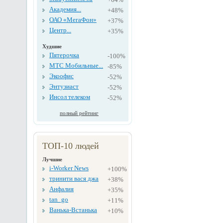
Академия...
+48%
ОАО «МегаФон»
+37%
Центр...
+35%
Худшие
Пятерочка
-100%
МТС Мобильные...
-85%
Экоофис
-52%
Энтузиаст
-52%
Инсол телеком
-52%
полный рейтинг
ТОП-10 людей
Лучшие
i-Worker News
+100%
тринити вася джа
+38%
Анфалия
+35%
tan_go
+11%
Ванька-Встанька
+10%