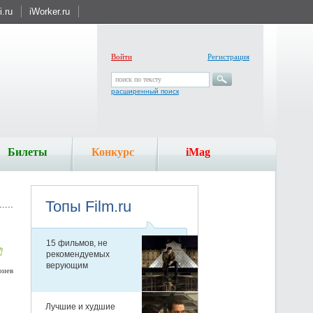
.ru
iWorker.ru
Войти
Регистрация
поиск по тексту
расширенный поиск
Билеты
Конкурс
iMag
риев