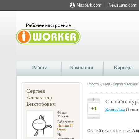
Maxpark.com
NewsLand.com
Работа
Компании
Карьера
Работа
\
Люди
\
Сергеев Алекса
Сергеев
Александр
+
Спасибо, кур
Викторович
+1
Котова Лиза
18 июня 
46 лет
-
Москва
Работает в:
HumanoIT
Group
Спасибо, курс отличный. А 
На
должности: