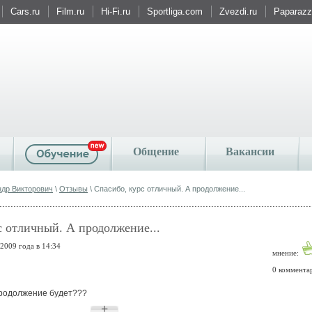
Cars.ru
Film.ru
Hi-Fi.ru
Sportliga.com
Zvezdi.ru
Paparazzi
Общение
Вакансии
ндр Викторович
\
Отзывы
\ Спасибо, курс отличный. А продолжение...
с отличный. А продолжение...
2009 года в 14:34
мнение:
0 коммента
продолжение будет???
+