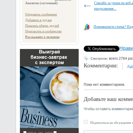
Спасибо за уроки по веб-
Аналитик (системный)
продолжение...
Отправить сообщение
Добавить в друзья
Показать общих друзей
Понравиласть статья? Под
Пригласить в сообщество
Расскажите о человеке
Нрави
всего 2764 ра
Смотрели:
Комментарии:
Доб
Пока нет комментариев.
Добавьте ваш комме
Чтобы оставить комментари
Подписаться на обсуждение и