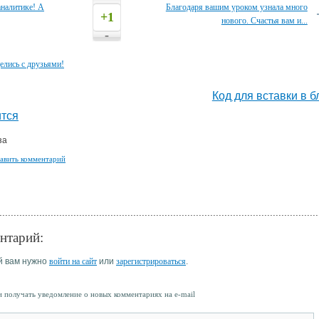
аналитике! А
Благодаря вашим уроком узнала много
+1
нового. Счастья вам и...
-
елись с друзьями!
Код для вставки в б
тся
за
авить комментарий
нтарий:
й вам нужно
войти на сайт
или
зарегистрироваться
.
 получать уведомление о новых комментариях на e-mail