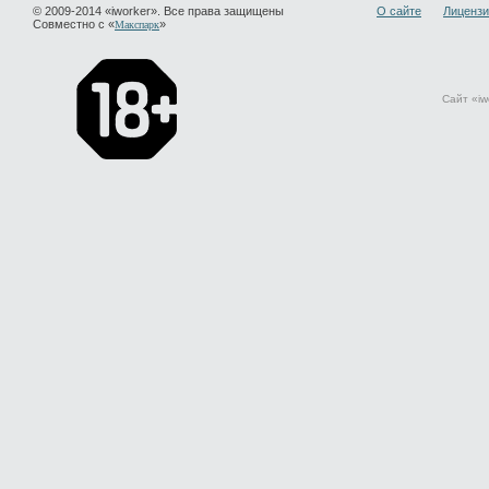
© 2009-2014 «iworker». Все права защищены
О сайте
Лицензи
Совместно с «
»
Макспарк
Сайт «iw