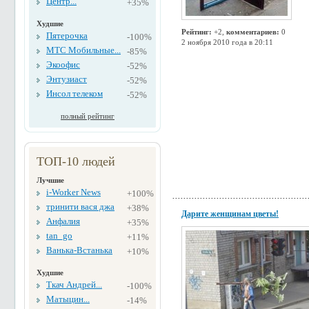
Центр...
+35%
Худшие
Рейтинг:
+2,
комментариев:
0
Пятерочка
-100%
2 ноября 2010 года в 20:11
МТС Мобильные...
-85%
Экоофис
-52%
Энтузиаст
-52%
Инсол телеком
-52%
полный рейтинг
ТОП-10 людей
Лучшие
i-Worker News
+100%
тринити вася джа
+38%
Дарите женщинам цветы!
Анфалия
+35%
tan_go
+11%
Ванька-Встанька
+10%
Худшие
Ткач Андрей...
-100%
Матыцин...
-14%