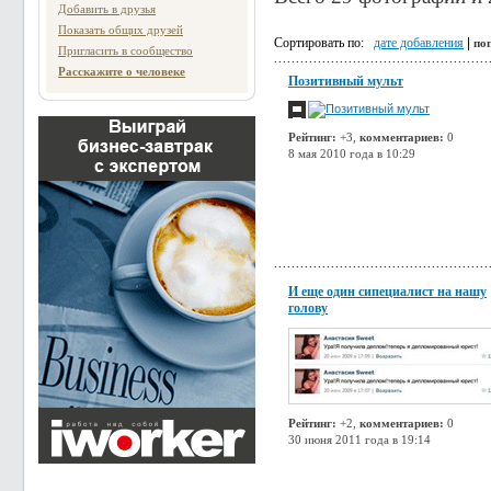
Добавить в друзья
Показать общих друзей
Сортировать по:
дате добавления
|
по
Пригласить в сообщество
Расскажите о человеке
Позитивный мульт
Рейтинг:
+3,
комментариев:
0
8 мая 2010 года в 10:29
И еще один сипециалист на нашу
голову
Рейтинг:
+2,
комментариев:
0
30 июня 2011 года в 19:14