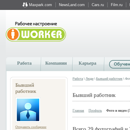
Maxpark.com
NewsLand.com
Cars.ru
Film.ru
Работа
Компании
Карьера
Работа
\
Люди
\
Бывший работник
\ Фо
Бывший
работник
Бывший работник
Главная
Профиль
Фото и видео (
Отправить сообщение
Всего 29 фотографий и 