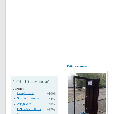
Работа в нигде
ТОП-10 компаний
Лучшие
Design-lime
+100%
Studychinese.ru
+64%
Академия...
+48%
ОАО «МегаФон»
+37%