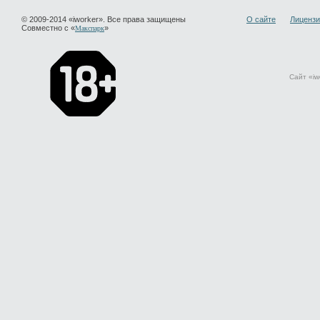
© 2009-2014 «iworker». Все права защищены
О сайте
Лицензи
Совместно с «
»
Макспарк
Сайт «iw