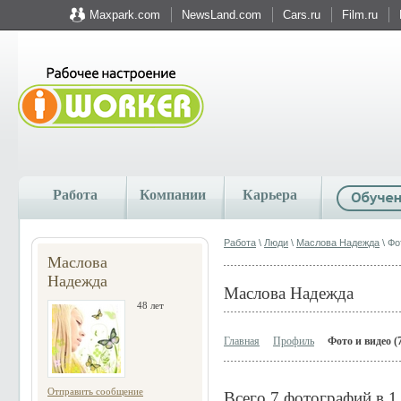
Maxpark.com
NewsLand.com
Cars.ru
Film.ru
Работа
Компании
Карьера
Работа
\
Люди
\
Маслова Надежда
\ Фо
Маслова
Надежда
Маслова Надежда
48 лет
Главная
Профиль
Фото и видео (
Отправить сообщение
Всего 7 фотографий в 1