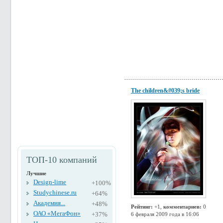
The children&#039;s bride
ТОП-10 компаний
Лучшие
Design-lime
+100%
Studychinese.ru
+64%
Академия...
+48%
Рейтинг:
+1,
комментариев:
0
ОАО «МегаФон»
+37%
6 февраля 2009 года в 16:06