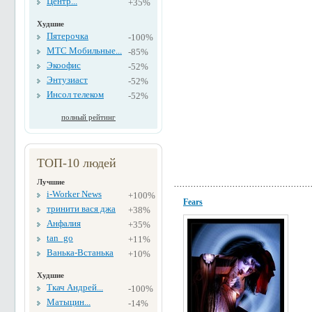
Центр...
+35%
Худшие
Пятерочка
-100%
МТС Мобильные...
-85%
Экоофис
-52%
Энтузиаст
-52%
Инсол телеком
-52%
полный рейтинг
ТОП-10 людей
Лучшие
i-Worker News
+100%
Fears
тринити вася джа
+38%
Анфалия
+35%
tan_go
+11%
Ванька-Встанька
+10%
Худшие
Ткач Андрей...
-100%
Матыцин...
-14%