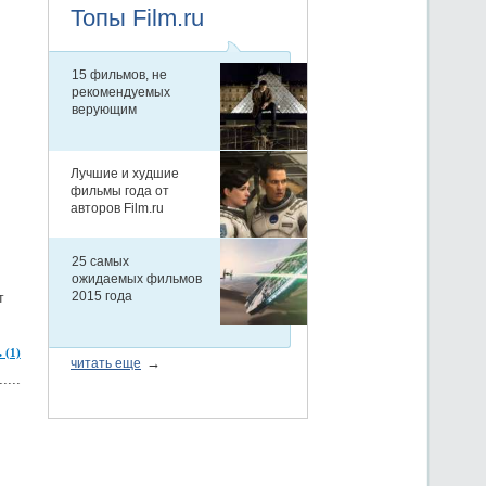
т
 (1)