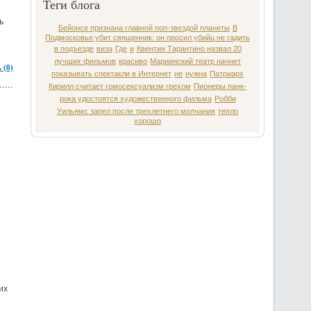
Теги блога
ь
Бейонсе признана главной поп-звездой планеты
В
Подмосковье убит священник: он просил убийц не гадить
в подъезде
виза
Где
и
Квентин Тарантино назвал 20
лучших фильмов
красиво
Мариинский театр начнет
 (0)
показывать спектакли в Интернет
не
нужна
Патриарх
Кирилл считает гомосексуализм грехом
Пионеры панк-
рока удостоятся художественного фильма
Робби
Уильямс запел после трехлетнего молчания
тепло
хорошо
их