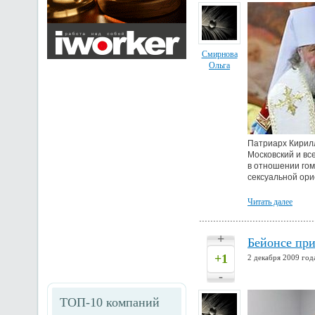
Смирнова
Ольга
Патриарх Кирилл
Московский и вс
в отношении гом
сексуальной ори
Читать далее
+
Бейонсе при
+1
2 декабря 2009 год
-
ТОП-10 компаний