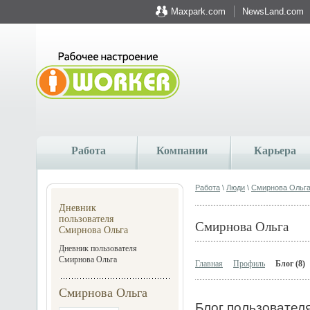
Maxpark.com
NewsLand.com
Работа
Компании
Карьера
Работа
\
Люди
\
Смирнова Ольг
Дневник
пользователя
Смирнова Ольга
Смирнова Ольга
Дневник пользователя
Смирнова Ольга
Главная
Профиль
Блог (8)
Смирнова Ольга
Блог пользовател