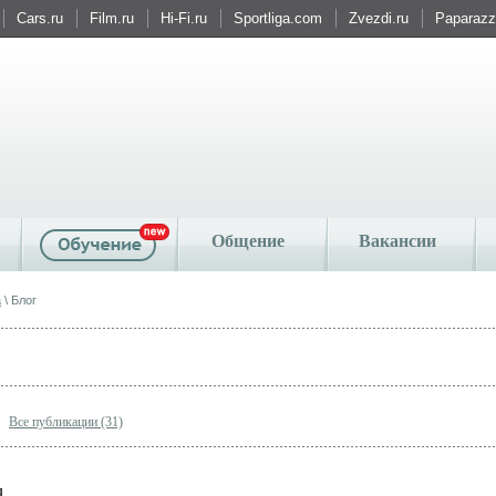
Cars.ru
Film.ru
Hi-Fi.ru
Sportliga.com
Zvezdi.ru
Paparazzi
Общение
Вакансии
а
\ Блог
Все публикации (31)
я