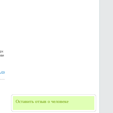
арх
кви
 (1)
Оставить отзыв о человеке