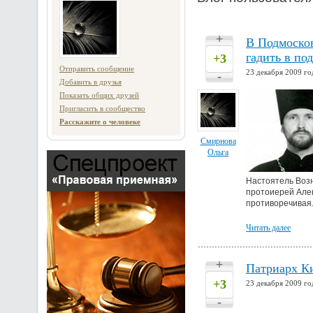
+
В Подмосков
гадить в по
+3
Отправить сообщение
23 декабря 2009 го
-
Добавить в друзья
Показать общих друзей
Пригласить в сообщество
Расскажите о человеке
Смирнова
Ольга
Настоятель Возн
протоиерей Алек
противоречивая
Читать далее
+
Патриарх Ки
+3
23 декабря 2009 го
-