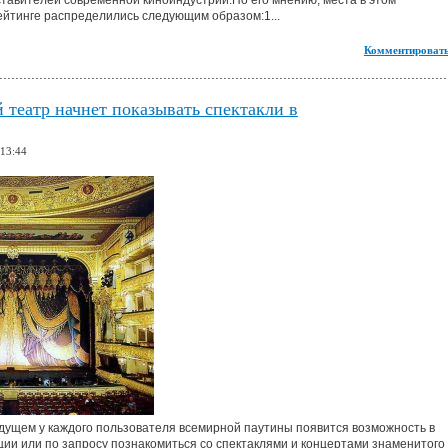
тавителей современной киноиндустрии.По его мнению, места в этом
йтинге распределились следующим образом:1...
Комментировать
театр начнет показывать спектакли в
 13:44
ущем у каждого пользователя всемирной паутины появится возможность в
ии или по запросу познакомиться со спектаклями и концертами знаменитого