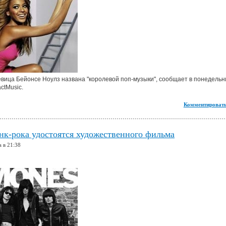
вица Бейонсе Ноулз названа "королевой поп-музыки", сообщает в понедельн
ctMusic.
Комментировать
к-рока удостоятся художественного фильма
а в 21:38