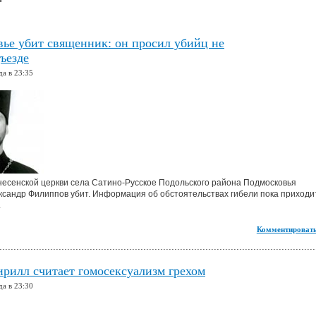
ье убит священник: он просил убийц не
дъезде
да в 23:35
есенской церкви села Сатино-Русское Подольского района Подмосковья
сандр Филиппов убит. Информация об обстоятельствах гибели пока приходи
.
Комментировать
рилл считает гомосексуализм грехом
да в 23:30