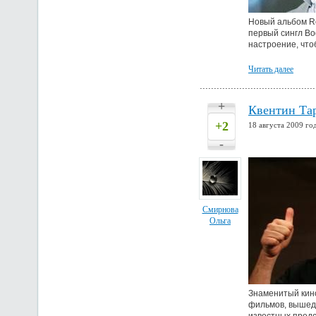
Новый альбом Re
первый сингл Bo
настроение, что
Читать далее
+
Квентин Та
+2
18 августа 2009 год
-
Смирнова
Ольга
Знаменитый кино
фильмов, вышедши