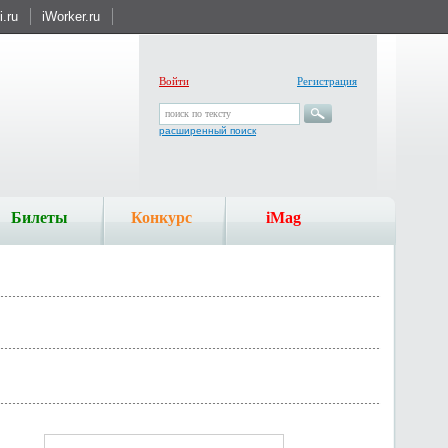
.ru
iWorker.ru
Войти
Регистрация
поиск по тексту
расширенный поиск
Билеты
Конкурс
iMag