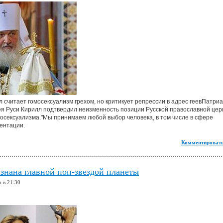
 считает гомосексуализм грехом, но критикует репрессии в адрес геевПатри
ея Руси Кирилл подтвердил неизменность позиции Русской православной цер
осексуализма."Мы принимаем любой выбор человека, в том числе в сфере
ентации.
Комментировать
знана главной поп-звездой планеты
а в 21:30