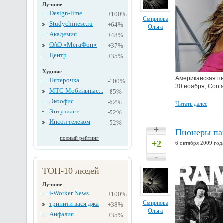
Лучшие
Design-lime
+100%
Смирнова
Studychinese.ru
+64%
Ольга
Академия...
+48%
ОАО «МегаФон»
+37%
Центр...
+35%
Худшие
Американская пе
Пятерочка
-100%
30 ноября, Conta
МТС Мобильные...
-85%
Экоофис
-52%
Читать далее
Энтузиаст
-52%
Инсол телеком
-52%
+
Пионеры пан
полный рейтинг
+2
6 октября 2009 год
-
ТОП-10 людей
Лучшие
i-Worker News
+100%
Смирнова
тринити вася джа
+38%
Ольга
Анфалия
+35%