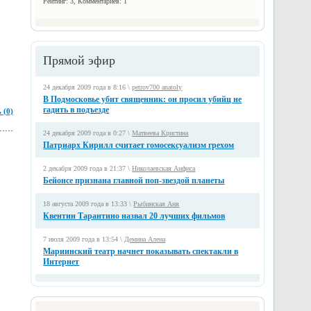
Рейтинг: 3, Комментариев: 1
Прямой эфир
24 декабря 2009 года в 8:16 \
petrov700 anatoly
В Подмосковье убит священник: он просил убийц не
гадить в подъезде
 (0)
24 декабря 2009 года в 0:27 \
Матвеева Кристина
Патриарх Кирилл считает гомосексуализм грехом
2 декабря 2009 года в 21:37 \
Николаевская Анфиса
Бейонсе признана главной поп-звездой планеты
18 августа 2009 года в 13:33 \
Рыбинская Аня
Квентин Тарантино назвал 20 лучших фильмов
7 июля 2009 года в 13:54 \
Демина Алена
Мариинский театр начнет показывать спектакли в
Интернет