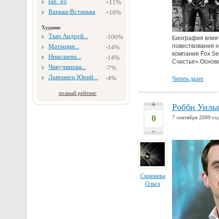
tan_go
+11%
Ванька-Встанька
+10%
Худшие
Ткач Андрей...
-100%
Биография влия
Матыцин...
повествования н
-14%
компания Fox Se
Николаева...
-14%
Счастье».Основа
Чикучинова...
-7%
Лавринец Юрий...
-4%
Читать далее
полный рейтинг
+
Робби Уилья
0
7 сентября 2009 го
-
Смирнова
Ольга