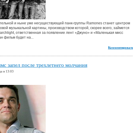
тельной и ныне уже несуществующей панк-группы Ramones станет центром
овой музыкальной картины, производством которой, скорее всего, займется
archlight, ответственная за появление лент «Джуно» и «Маленькая мисс
н фильм будет на...
Комментировать
мс запел после трехлетнего молчания
да в 13:03