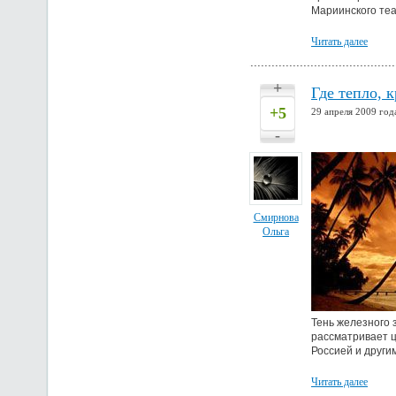
Мариинского теа
Читать далее
+
Где тепло, 
+5
29 апреля 2009 год
-
Смирнова
Ольга
Тень железного 
рассматривает ц
Россией и други
Читать далее