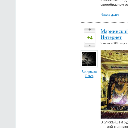
известных предс
своеобразном ре
Читать далее
+
Мариинский 
Интернет
+4
7 июля 2009 года в
-
Смирнова
Ольга
В ближайшем буд
прямой трансляц