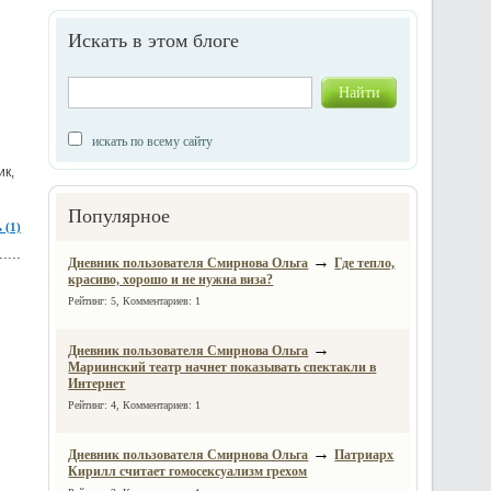
Искать в этом блоге
искать по всему сайту
ик,
Популярное
 (1)
→
Дневник пользователя Смирнова Ольга
Где тепло,
красиво, хорошо и не нужна виза?
Рейтинг: 5, Комментариев: 1
→
Дневник пользователя Смирнова Ольга
Мариинский театр начнет показывать спектакли в
Интернет
Рейтинг: 4, Комментариев: 1
→
Дневник пользователя Смирнова Ольга
Патриарх
Кирилл считает гомосексуализм грехом