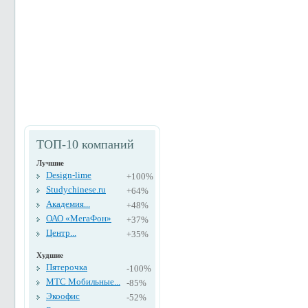
ТОП-10 компаний
Лучшие
Design-lime
+100%
Studychinese.ru
+64%
Академия...
+48%
ОАО «МегаФон»
+37%
Центр...
+35%
Худшие
Пятерочка
-100%
МТС Мобильные...
-85%
Экоофис
-52%