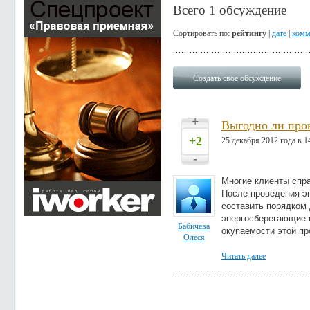
Всего 1 обсуждение
Сортировать по:
рейтингу
|
дате
|
комм
Создать свое обсуждение
+
Выгодно ли про
+2
25 декабря 2012 года в 1
-
Многие клиенты спра
После проведения э
составить порядком
энергосберегающие 
Бабичева
окупаемости этой пр
Олеся
Читать далее