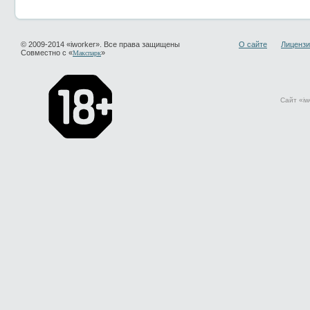
© 2009-2014 «iworker». Все права защищены
О сайте
Лицензи
Совместно с «
»
Макспарк
Сайт «iw