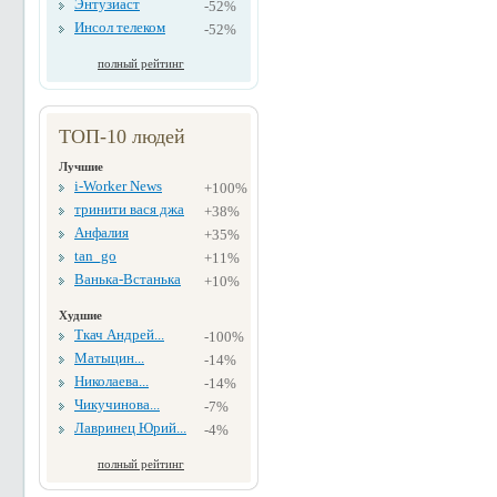
Энтузиаст
-52%
Инсол телеком
-52%
полный рейтинг
ТОП-10 людей
Лучшие
i-Worker News
+100%
тринити вася джа
+38%
Анфалия
+35%
tan_go
+11%
Ванька-Встанька
+10%
Худшие
Ткач Андрей...
-100%
Матыцин...
-14%
Николаева...
-14%
Чикучинова...
-7%
Лавринец Юрий...
-4%
полный рейтинг