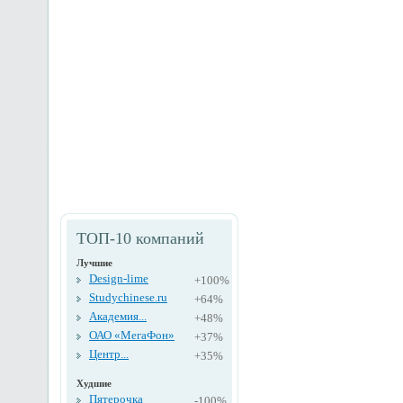
ТОП-10 компаний
Лучшие
Design-lime
+100%
Studychinese.ru
+64%
Академия...
+48%
ОАО «МегаФон»
+37%
Центр...
+35%
Худшие
Пятерочка
-100%