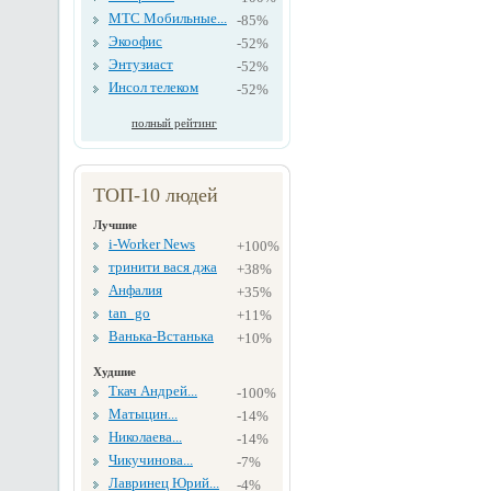
МТС Мобильные...
-85%
Экоофис
-52%
Энтузиаст
-52%
Инсол телеком
-52%
полный рейтинг
ТОП-10 людей
Лучшие
i-Worker News
+100%
тринити вася джа
+38%
Анфалия
+35%
tan_go
+11%
Ванька-Встанька
+10%
Худшие
Ткач Андрей...
-100%
Матыцин...
-14%
Николаева...
-14%
Чикучинова...
-7%
Лавринец Юрий...
-4%