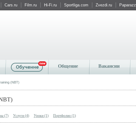
Cars.ru
Film.ru
Hi-Fi.ru
Sportliga.com
Zvezdi.ru
Paparazzi
Общение
Вакансии
raining (NBT)
(NBT)
ы (7)
Услуги (4)
Уроки (1)
Портфолио (1)