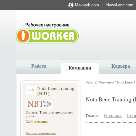
Maxpark.com
NewsLand.com
Работа
Карьера
Компании
Работа
\
Компании
\ Nota Bene T
Nota Bene Training
+7%
(NBT)
Nota Bene Training 
Отрасль: Тренинги личностного
Главная
О компании
Отзыв
роста
Сайт компании
Напиши в компанию