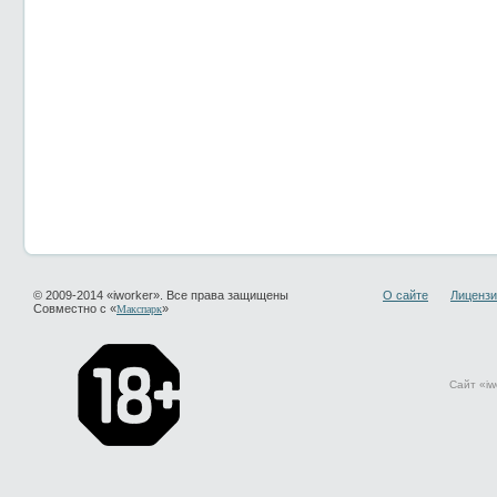
© 2009-2014 «iworker». Все права защищены
О сайте
Лицензи
Совместно с «
»
Макспарк
Сайт «iw