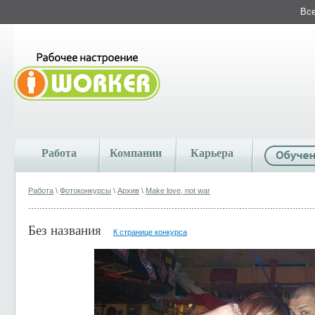
Все
Работа
Компании
Карьера
Работа
\
Фотоконкурсы
\
Архив
\
Make love, not war
Без названия
К странице конкурса