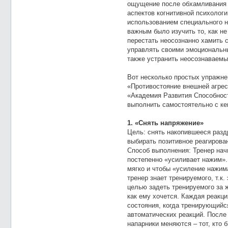
ощущение после обхамливания в
аспектов когнитивной психологи
использованием специального н
важным было изучить то, как не
перестать неосознанно хамить 
управлять своими эмоциональн
также устранить неосознаваем
Вот несколько простых упражне
«Противостояние внешней агрес
«Академия Развития Способност
выполнить самостоятельно с ке
1. «Снять напряжение»
Цель: снять накопившееся разд
выбирать позитивное реагирова
Способ выполнения: Тренер нач
постепенно «усиливает нажим».
мягко и чтобы «усиление нажим
тренер знает тренируемого, т.к
целью задеть тренируемого за 
как ему хочется. Каждая реакци
состояния, когда тренирующийс
автоматических реакций. После
напарники меняются – тот, кто 