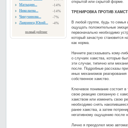
открытой или скрытой форме.
Матыцин...
-14%
Николаева...
-14%
ТРЕНИРОВКА ПРОТИВ ХАМСТ
Чикучинова...
-7%
В любой группе, будь то семья
Лавринец Юрий...
-4%
ощущать положительные эмоции 
полный рейтинг
первоначально необходимо устр
который зачастую становится н
как норма.
Начните рассказывать кому-либо
о случаях хамства, которые был
эти случаи, типично или механи
после. Подробные рассказы при
иных механизмов реагирования 
собственное хамство.
Ключевое понимание состоит в 
свою реакцию связанную с хамст
хамством или изменить свою ре
необходимо снять накопившеес
ранее хамства, а затем потрени
негативному ощущению после н
Лично я преодолел мою автомат