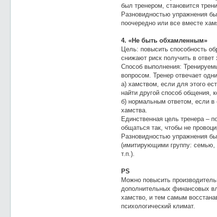
был тренером, становится трен
Разновидностью упражнения был
поочередно или все вместе хам
4. «Не быть обхамленным»
Цель: повысить способность об
снижают риск получить в ответ 
Способ выполнения: Тренируемы
вопросом. Тренер отвечает одни
а) хамством, если для этого ес
найти другой способ общения, к
б) нормальным ответом, если в
хамства.
Единственная цель тренера – п
общаться так, чтобы не провоци
Разновидностью упражнения бы
(имитирующими группу: семью, 
т.п.).
PS
Можно повысить производительн
дополнительных финансовых вл
хамство, и тем самым восстана
психологический климат.