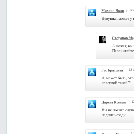
Михаил Яков
12 
Девушка, может у 
Стефанов Ма
А может, вы
Перечитайте
Гэс Братская
12 
А, может быть, это
красивой такой"?
Царева Ксения
1
Вы не носите случ
надпись сзади...