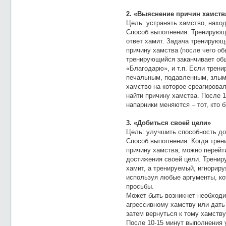
2. «Выяснение причин хамств
Цель: устранять хамство, наход
Способ выполнения: Тренирующи
ответ хамит. Задача тренирующ
причину хамства (после чего о
тренирующийся заканчивает об
«Благодарю», и т.п. Если трени
печальным, подавленным, злым, 
хамство на которое среагировал
найти причину хамства. После 
напарники меняются – тот, кто 
3. «Добиться своей цели»
Цель: улучшить способность до
Способ выполнения: Когда трен
причину хамства, можно перейти
достижения своей цели. Трениру
хамит, а тренируемый, игнориру
используя любые аргументы, ко
просьбы.
Может быть возникнет необходи
агрессивному хамству или дать
затем вернуться к тому хамству
После 10-15 минут выполнения у