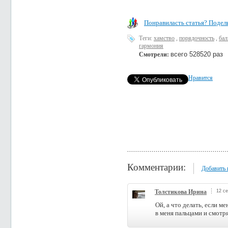
Понравиласть статья? Подели
Теги:
хамство
,
порядочность
,
бал
гармония
всего 528520 раз
Смотрели:
Нравится
Комментарии:
Добавить
Толстикова Ирина
12 се
Ой, а что делать, если 
в меня пальцами и смотр