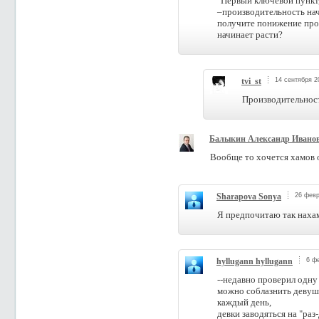
"Первый ключевой пункт
–производительность нач
получите понижение про
начинает расти?
tvi_st
14 сентября 2
Производительност
Балыкин Александр Ивано
Вообще то хочется хамов о
Sharapova Sonya
26 февр
Я предпочитаю так нахами
hyllugann hyllugann
6 ф
--недавно проверил одну
можно соблазнить девуш
каждый день,
девки заводяться на "раз-