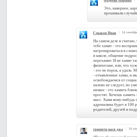
Фадеева Марина
Это, наверное, кар
прошивали случай
Смыков Иван
14 сентября
На самом деле я считаю, 
тебе хамят - это восприн
натренироваться в слов
в школе, общение подрост
перехамит. И не хамят т
физические, или, что ху
- это не порок, а удаль
- отъявленные хамы, и мы
освобождаемся от социа
налево не следует, но ум
низкое - это хамить близ
простят. Хочешь хамить -
масс. Хами кому-нибудь 
адреналина будет в 100 р
родителей, друзей и подр
тринити вася джа
14 сен