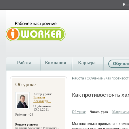
Все
Работа
Компании
Карьера
Работа
\
Обучение
\ Как противос
Об уроке
Как противостоять ха
Автор урока:
Балыкин
Александр...
Опубликован:
13.01.2011
Об уроке
Материалы 
Читать урок
Рейтинг: +26
Мы настолько привыкли к хамск
Резюме учителя
Балыкин Александр Иванович -
замечаем его, но и считаем это