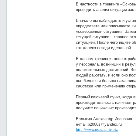
В частности в тренинге «Основы
проводить анализ ситуации заст
Вначале вы наблюдаете и уста
определяете или описываете «и
«совершенная ситуация». Затем
текущей ситуации – главное от
ситуацией. После чего ищите о
так далеко позади идеальной.
В данном тренинге также отраб
у персонала, возникший в резу
положительных достижений. Все
людей работать, и если оно по
все больше и больше накаплива
саботажа или применению откры
Первый ключевой пункт, когда 
производительность начинает р
получите понижение производит
Балыкин Александр Иванович
e-mail:b2000s@yandex.ru
http://www.osoznanie.biz