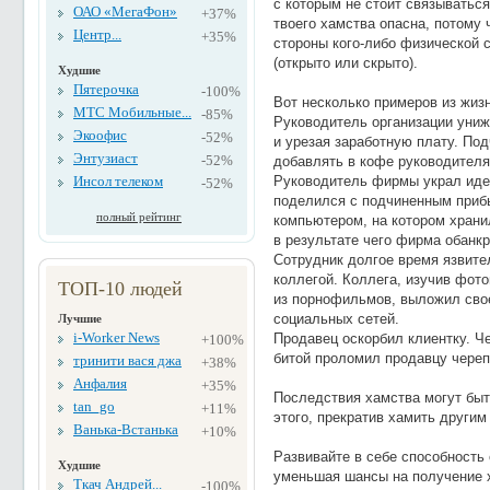
с которым не стоит связываться.
ОАО «МегаФон»
+37%
твоего хамства опасна, потому 
Центр...
+35%
стороны кого-либо физической 
(открыто или скрыто).
Худшие
Пятерочка
-100%
Вот несколько примеров из жиз
МТС Мобильные...
-85%
Руководитель организации униж
Экоофис
-52%
и урезая заработную плату. По
Энтузиаст
-52%
добавлять в кофе руководителя
Инсол телеком
Руководитель фирмы украл идею
-52%
поделился с подчиненным приб
полный рейтинг
компьютером, на котором храни
в результате чего фирма обанк
Сотрудник долгое время язвите
коллегой. Коллега, изучив фот
ТОП-10 людей
из порнофильмов, выложил свое
социальных сетей.
Лучшие
i-Worker News
Продавец оскорбил клиентку. Ч
+100%
битой проломил продавцу череп
тринити вася джа
+38%
Анфалия
+35%
Последствия хамства могут быт
tan_go
+11%
этого, прекратив хамить други
Ванька-Встанька
+10%
Развивайте в себе способность
Худшие
уменьшая шансы на получение 
Ткач Андрей...
-100%