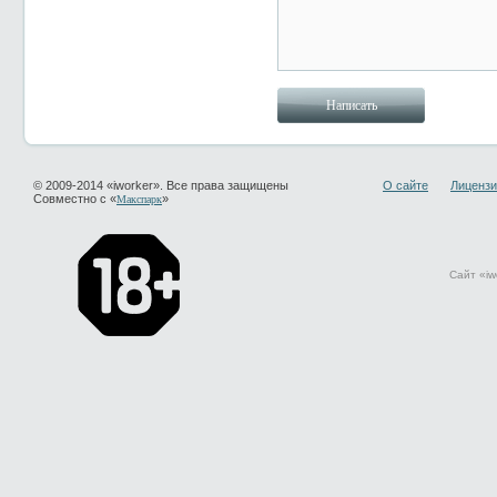
© 2009-2014 «iworker». Все права защищены
О сайте
Лицензи
Совместно с «
»
Макспарк
Сайт «iw