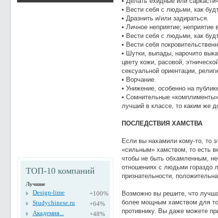
• Делать ехидные или саркасти
• Вести себя с людьми, как буд
• Дразнить и/или задираться.
• Личное неприятие; неприятие
• Вести себя с людьми, как буд
• Вести себя покровительственн
• Шутки, выпады, нарочито вык
цвету кожи, расовой, этническо
сексуальной ориентации, религии
• Ворчание.
• Унижение, особенно на публик
• Сомнительные «комплименты».
лучший в классе, то каким же 
ПОСЛЕДСТВИЯ ХАМСТВА
Если вы нахамили кому-то, то э
«сильным» хамством, то есть в
чтобы не быть обхамленным, не
отношениях с людьми гораздо л
ТОП-10 компаний
признательности, положительна
Лучшие
Design-lime
+100%
Возможно вы решите, что лучша
более мощным хамством для то
Studychinese.ru
+64%
противнику. Вы даже можете пр
Академия...
+48%