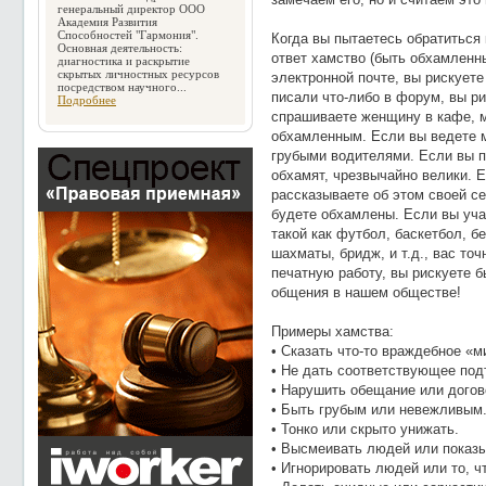
генеральный директор ООО
Академия Развития
Способностей "Гармония".
Когда вы пытаетесь обратиться 
Основная деятельность:
ответ хамство (быть обхамленн
диагностика и раскрытие
скрытых личностных ресурсов
электронной почте, вы рискуете
посредством научного...
писали что-либо в форум, вы р
Подробнее
спрашиваете женщину в кафе, м
обхамленным. Если вы ведете 
грубыми водителями. Если вы пы
обхамят, чрезвычайно велики. Е
рассказываете об этом своей с
будете обхамлены. Если вы уча
такой как футбол, баскетбол, бе
шахматы, бридж, и т.д., вас то
печатную работу, вы рискуете 
общения в нашем обществе!
Примеры хамства:
• Сказать что-то враждебное «
• Не дать соответствующее под
• Нарушить обещание или догов
• Быть грубым или невежливым
• Тонко или скрыто унижать.
• Высмеивать людей или показы
• Игнорировать людей или то, ч