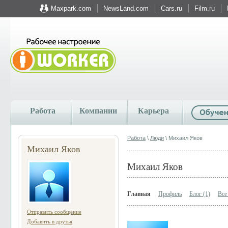
Maxpark.com
NewsLand.com
Cars.ru
Film.ru
Работа
Компании
Карьера
Работа
\
Люди
\ Михаил Яков
Михаил Яков
Михаил Яков
Главная
Профиль
Блог (1)
Все
Отправить сообщение
Добавить в друзья