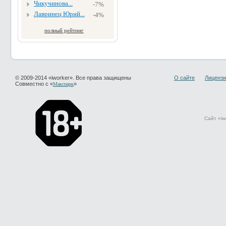
Чикучинова...
-7%
Лавринец Юрий...
-4%
полный рейтинг
© 2009-2014 «iworker». Все права защищены
О сайте
Лицензи
Совместно с «
»
Макспарк
Сайт «iw