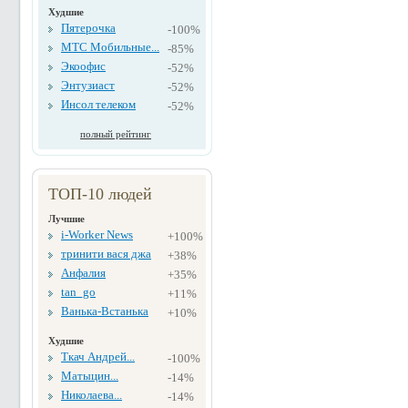
Худшие
Пятерочка
-100%
МТС Мобильные...
-85%
Экоофис
-52%
Энтузиаст
-52%
Инсол телеком
-52%
полный рейтинг
ТОП-10 людей
Лучшие
i-Worker News
+100%
тринити вася джа
+38%
Анфалия
+35%
tan_go
+11%
Ванька-Встанька
+10%
Худшие
Ткач Андрей...
-100%
Матыцин...
-14%
Николаева...
-14%