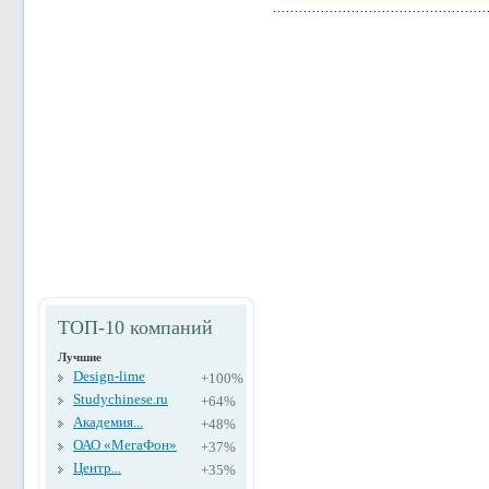
ТОП-10 компаний
Лучшие
Design-lime
+100%
Studychinese.ru
+64%
Академия...
+48%
ОАО «МегаФон»
+37%
Центр...
+35%