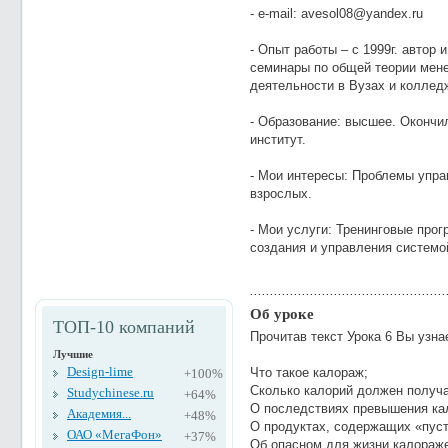
- e-mail: avesol08@yandex.ru
- Опыт работы – с 1999г. автор
семинары по общей теории мен
деятельности в Вузах и коллед
- Образование: высшее. Окончи
институт.
- Мои интересы: Проблемы упра
взрослых.
- Мои услуги: Тренинговые про
создания и управления системо
Об уроке
ТОП-10 компаний
Прочитав текст Урока 6 Вы узна
Лучшие
Design-lime
Что такое калораж;
+100%
Сколько калорий должен получа
Studychinese.ru
+64%
О последствиях превышения к
Академия...
+48%
О продуктах, содержащих «пуст
ОАО «МегаФон»
+37%
Об опасном для жизни калораж