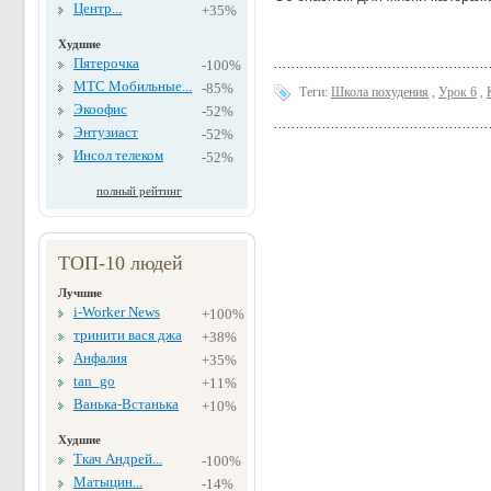
Центр...
+35%
Худшие
Пятерочка
-100%
МТС Мобильные...
-85%
Теги:
Школа похудения
,
Урок 6
,
Экоофис
-52%
Энтузиаст
-52%
Инсол телеком
-52%
полный рейтинг
ТОП-10 людей
Лучшие
i-Worker News
+100%
тринити вася джа
+38%
Анфалия
+35%
tan_go
+11%
Ванька-Встанька
+10%
Худшие
Ткач Андрей...
-100%
Матыцин...
-14%