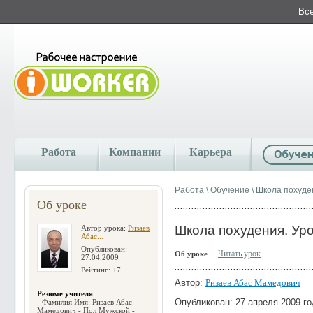
Все
Работа
Компании
Карьера
Работа
\
Обучение
\
Школа похуден
Об уроке
Школа похудения. Ур
Автор урока:
Ризаев
Абас...
Опубликован:
Читать урок
Об уроке
27.04.2009
Рейтинг: +7
Автор:
Ризаев Абас Мамедович
Резюме учителя
Опубликован: 27 апреля 2009 го
- Фамилия Имя: Ризаев Абас
Мамедович - Пол Мужской -