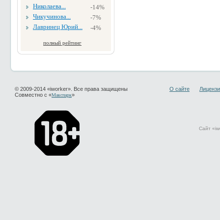
Николаева...
-14%
Чикучинова...
-7%
Лавринец Юрий...
-4%
полный рейтинг
© 2009-2014 «iworker». Все права защищены
О сайте
Лицензи
Совместно с «
»
Макспарк
Сайт «iw