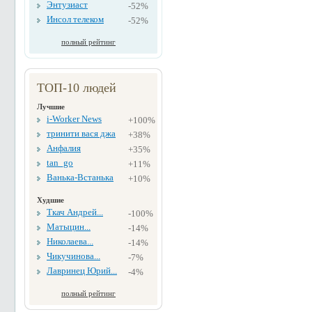
Энтузиаст
-52%
Инсол телеком
-52%
полный рейтинг
ТОП-10 людей
Лучшие
i-Worker News
+100%
тринити вася джа
+38%
Анфалия
+35%
tan_go
+11%
Ванька-Встанька
+10%
Худшие
Ткач Андрей...
-100%
Матыцин...
-14%
Николаева...
-14%
Чикучинова...
-7%
Лавринец Юрий...
-4%
полный рейтинг