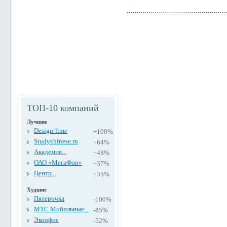
ТОП-10 компаний
Лучшие
Design-lime
+100%
Studychinese.ru
+64%
Академия...
+48%
ОАО «МегаФон»
+37%
Центр...
+35%
Худшие
Пятерочка
-100%
МТС Мобильные...
-85%
Экоофис
-52%