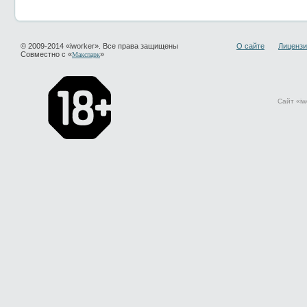
© 2009-2014 «iworker». Все права защищены
О сайте
Лицензи
Совместно с «
»
Макспарк
Сайт «iw