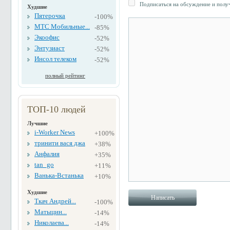
Подписаться на обсуждение и получ
Худшие
Пятерочка
-100%
МТС Мобильные...
-85%
Экоофис
-52%
Энтузиаст
-52%
Инсол телеком
-52%
полный рейтинг
ТОП-10 людей
Лучшие
i-Worker News
+100%
тринити вася джа
+38%
Анфалия
+35%
tan_go
+11%
Ванька-Встанька
+10%
Худшие
Ткач Андрей...
-100%
Матыцин...
-14%
Николаева...
-14%