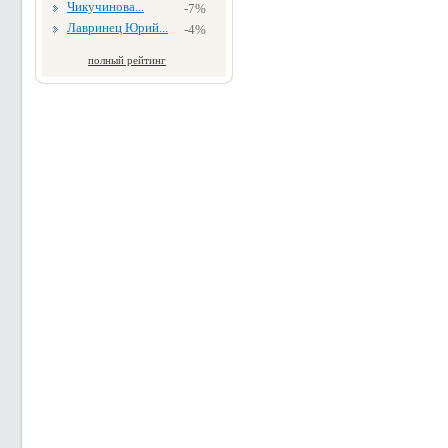
Чикучинова...
-7%
Лавринец Юрий...
-4%
полный рейтинг