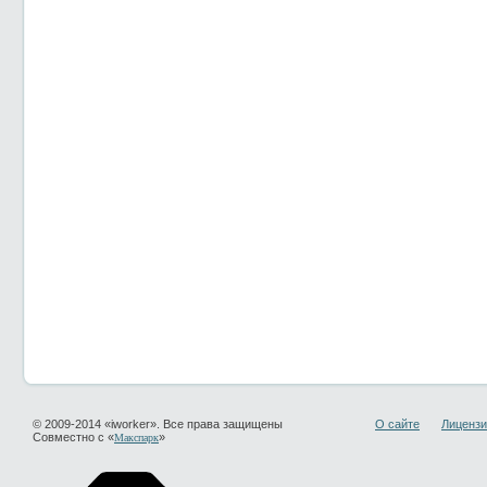
© 2009-2014 «iworker». Все права защищены
О сайте
Лицензи
Совместно с «
»
Макспарк