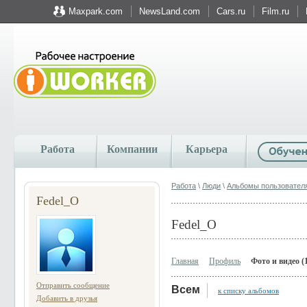
Maxpark.com
NewsLand.com
Cars.ru
Film.ru
Работа
Компании
Карьера
Работа
\
Люди
\
Альбомы пользовател
Fedel_O
Fedel_O
Главная
Профиль
Фото и видео (
Отправить сообщение
Всем
к списку альбомов
Добавить в друзья