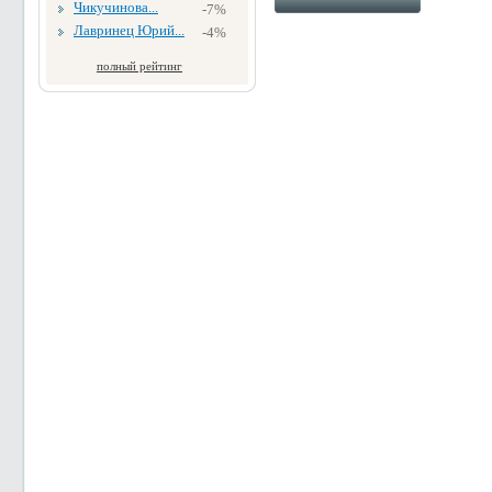
Чикучинова...
-7%
Лавринец Юрий...
-4%
полный рейтинг