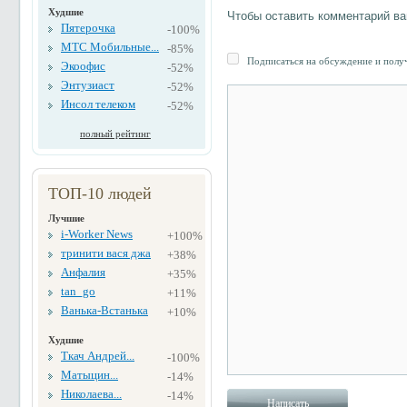
Худшие
Чтобы оставить комментарий в
Пятерочка
-100%
МТС Мобильные...
-85%
Подписаться на обсуждение и получ
Экоофис
-52%
Энтузиаст
-52%
Инсол телеком
-52%
полный рейтинг
ТОП-10 людей
Лучшие
i-Worker News
+100%
тринити вася джа
+38%
Анфалия
+35%
tan_go
+11%
Ванька-Встанька
+10%
Худшие
Ткач Андрей...
-100%
Матыцин...
-14%
Николаева...
-14%