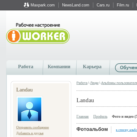
Maxpark.com
NewsLand.com
Cars.ru
Film.ru
Работа
Компании
Карьера
Работа
\
Люди
\
Альбомы пользовател
Landau
Landau
Главная
Профиль
Фото и видео (
Отправить сообщение
Фотоальбом
к списку альб
Добавить в друзья