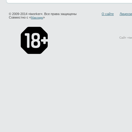
© 2009-2014 «iworker». Все права защищены
О сайте
Лицензи
Совместно с «
»
Макспарк
Сайт «iw