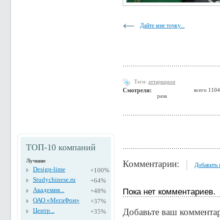
Дайте мне точку...
Теги:
аттаркцион
Смотрели:
всего 1104
раза
ТОП-10 компаний
Лучшие
Комментарии:
Добавить
Design-lime
+100%
Studychinese.ru
+64%
Академия...
Пока нет комментариев.
+48%
ОАО «МегаФон»
+37%
Центр...
Добавьте ваш коммента
+35%