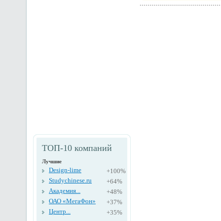
ТОП-10 компаний
Лучшие
Design-lime
+100%
Studychinese.ru
+64%
Академия...
+48%
ОАО «МегаФон»
+37%
Центр...
+35%