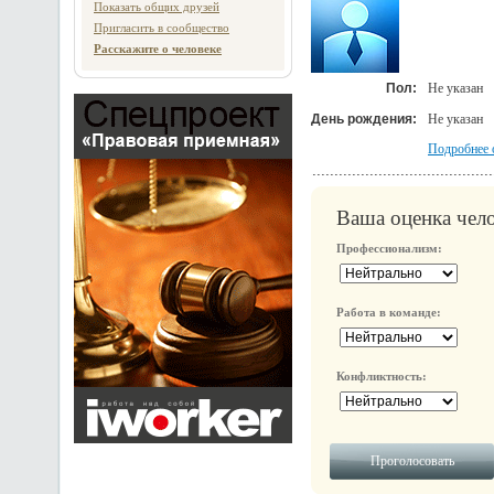
Показать общих друзей
Пригласить в сообщество
Расскажите о человеке
Пол:
Не указан
День рождения:
Не указан
Подробнее 
Ваша оценка чело
Профессионализм:
Работа в команде:
Конфликтность: