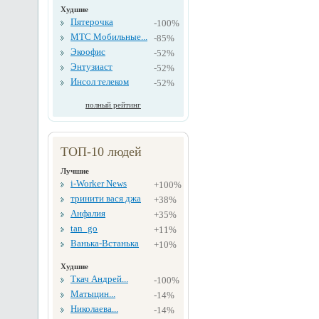
Худшие
Пятерочка
-100%
МТС Мобильные...
-85%
Экоофис
-52%
Энтузиаст
-52%
Инсол телеком
-52%
полный рейтинг
ТОП-10 людей
Лучшие
i-Worker News
+100%
тринити вася джа
+38%
Анфалия
+35%
tan_go
+11%
Ванька-Встанька
+10%
Худшие
Ткач Андрей...
-100%
Матыцин...
-14%
Николаева...
-14%