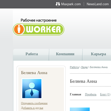
Maxpark.com
NewsLand.com
Работа
Компании
Карьера
Работа
\
Люди
\ Беляева Анна
Беляева Анна
Беляева Анна
Главная
Профиль
Блог (1)
Отправить сообщение
Добавить в друзья