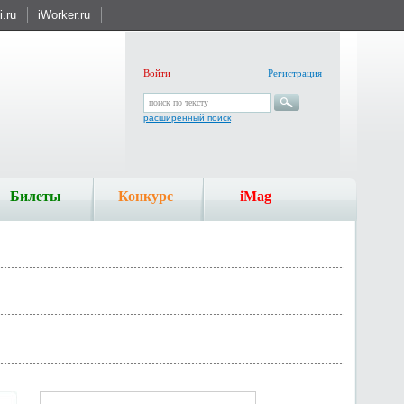
.ru
iWorker.ru
Войти
Регистрация
поиск по тексту
расширенный поиск
Билеты
Конкурс
iMag