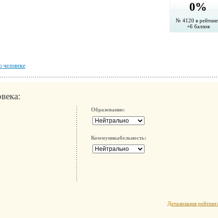
0%
№ 4120 в рейтин
+6 баллов
о человеке
века:
Образование:
Коммуникабельность:
Детализация рейтинг