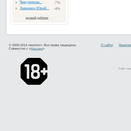
Чикучинова...
-7%
Лавринец Юрий...
-4%
полный рейтинг
© 2009-2014 «iworker». Все права защищены
О сайте
Лицензи
Совместно с «
»
Макспарк
Сайт «iw