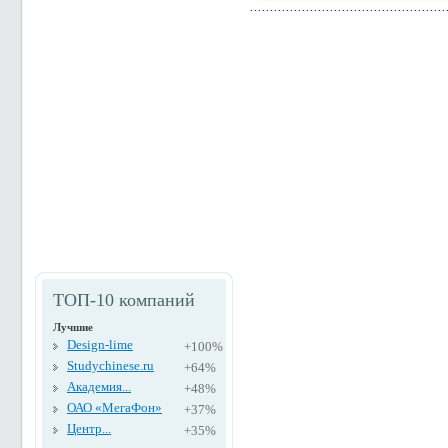
ТОП-10 компаний
Лучшие
Design-lime
+100%
Studychinese.ru
+64%
Академия...
+48%
ОАО «МегаФон»
+37%
Центр...
+35%