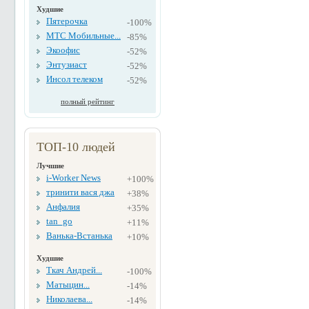
Худшие
Пятерочка
-100%
МТС Мобильные...
-85%
Экоофис
-52%
Энтузиаст
-52%
Инсол телеком
-52%
полный рейтинг
ТОП-10 людей
Лучшие
i-Worker News
+100%
тринити вася джа
+38%
Анфалия
+35%
tan_go
+11%
Ванька-Встанька
+10%
Худшие
Ткач Андрей...
-100%
Матыцин...
-14%
Николаева...
-14%