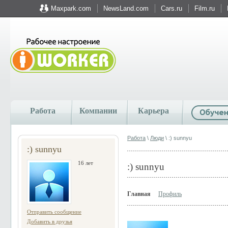
Maxpark.com
NewsLand.com
Cars.ru
Film.ru
Работа
Компании
Карьера
Работа
\
Люди
\ :) sunnyu
:) sunnyu
16 лет
:) sunnyu
Главная
Профиль
Отправить сообщение
Добавить в друзья