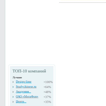
ТОП-10 компаний
Лучшие
Design-lime
+100%
Studychinese.ru
+64%
Академия...
+48%
ОАО «МегаФон»
+37%
Центр...
+35%