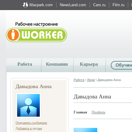
Maxpark.com
NewsLand.com
Cars.ru
Film.ru
Работа
Компании
Карьера
Работа
\
Люди
\ Давыдова Анна
Давыдова Анна
Давыдова Анна
Главная
Профиль
Отправить сообщение
Добавить в друзья