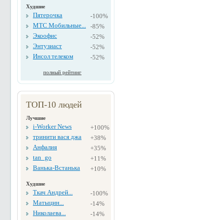
Худшие
Пятерочка
-100%
МТС Мобильные...
-85%
Экоофис
-52%
Энтузиаст
-52%
Инсол телеком
-52%
полный рейтинг
ТОП-10 людей
Лучшие
i-Worker News
+100%
тринити вася джа
+38%
Анфалия
+35%
tan_go
+11%
Ванька-Встанька
+10%
Худшие
Ткач Андрей...
-100%
Матыцин...
-14%
Николаева...
-14%