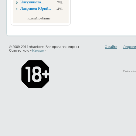
Чикучинова...
-7%
Лавринец Юрий...
-4%
полный рейтинг
© 2009-2014 «iworker». Все права защищены
О сайте
Лицензи
Совместно с «
»
Макспарк
Сайт «iw