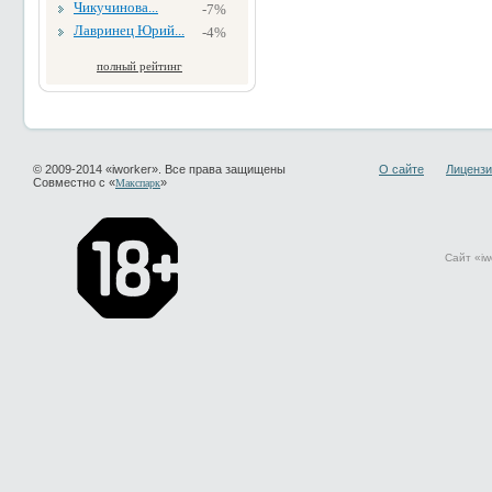
Чикучинова...
-7%
Лавринец Юрий...
-4%
полный рейтинг
© 2009-2014 «iworker». Все права защищены
О сайте
Лицензи
Совместно с «
»
Макспарк
Сайт «iw