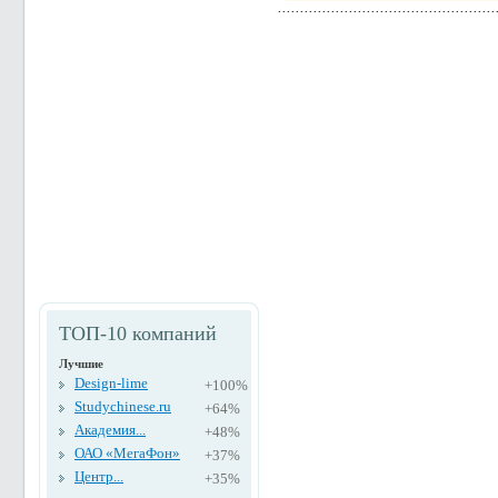
ТОП-10 компаний
Лучшие
Design-lime
+100%
Studychinese.ru
+64%
Академия...
+48%
ОАО «МегаФон»
+37%
Центр...
+35%