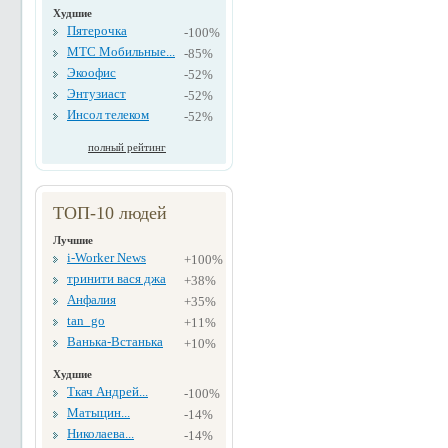
Худшие
Пятерочка
-100%
МТС Мобильные...
-85%
Экоофис
-52%
Энтузиаст
-52%
Инсол телеком
-52%
полный рейтинг
ТОП-10 людей
Лучшие
i-Worker News
+100%
тринити вася джа
+38%
Анфалия
+35%
tan_go
+11%
Ванька-Встанька
+10%
Худшие
Ткач Андрей...
-100%
Матыцин...
-14%
Николаева...
-14%