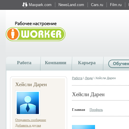
Maxpark.com
NewsLand.com
Cars.ru
Film.ru
Работа
Компании
Карьера
Работа
\
Люди
\ Хейсли Дарен
Хейсли Дарен
Хейсли Дарен
Главная
Профиль
Отправить сообщение
Добавить в друзья