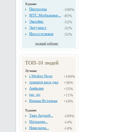
Худшие
Пятерочка
-100%
МТС Мобильные...
-85%
Экоофис
-52%
Энтузиаст
-52%
Инсол телеком
-52%
полный рейтинг
ТОП-10 людей
Лучшие
i-Worker News
+100%
тринити вася джа
+38%
Анфалия
+35%
tan_go
+11%
Ванька-Встанька
+10%
Худшие
Ткач Андрей...
-100%
Матыцин...
-14%
Николаева...
-14%