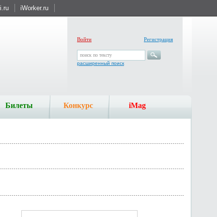
.ru
iWorker.ru
Войти
Регистрация
поиск по тексту
расширенный поиск
Билеты
Конкурс
iMag