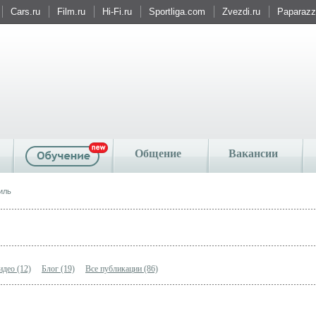
Cars.ru
Film.ru
Hi-Fi.ru
Sportliga.com
Zvezdi.ru
Paparazzi
Общение
Вакансии
иль
идео (12)
Блог (19)
Все публикации (86)