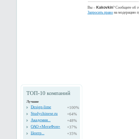
Вы –
Kakovkin
? Сообщите об э
Запросить право
на модерацию п
ТОП-10 компаний
Лучшие
Design-lime
+100%
Studychinese.ru
+64%
Академия...
+48%
ОАО «МегаФон»
+37%
Центр...
+35%