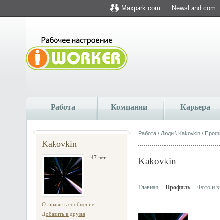
Maxpark.com
NewsLand.com
Работа
Компании
Карьера
Работа
\
Люди
\
Kakovkin
\ Проф
Kakovkin
47 лет
Kakovkin
Главная
Профиль
Фото и в
Отправить сообщение
Добавить в друзья