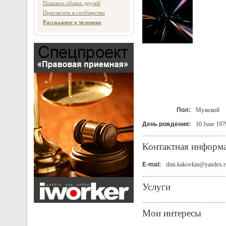
Показать общих друзей
Пригласить в сообщество
Расскажите о человеке
Пол:
Мужской
День рождения:
10 June 197
Контактная информ
E-mal:
dmi-kakovkin@yandex.r
Услуги
Мои интересы