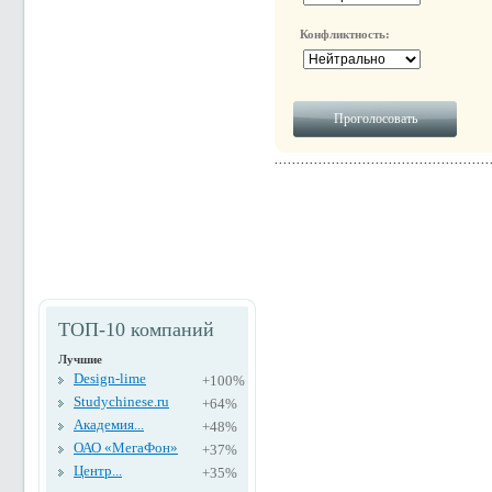
Конфликтность:
ТОП-10 компаний
Лучшие
Design-lime
+100%
Studychinese.ru
+64%
Академия...
+48%
ОАО «МегаФон»
+37%
Центр...
+35%