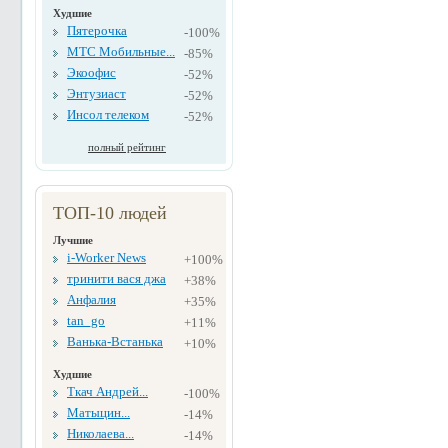
Худшие
Пятерочка
-100%
МТС Мобильные...
-85%
Экоофис
-52%
Энтузиаст
-52%
Инсол телеком
-52%
полный рейтинг
ТОП-10 людей
Лучшие
i-Worker News
+100%
тринити вася джа
+38%
Анфалия
+35%
tan_go
+11%
Ванька-Встанька
+10%
Худшие
Ткач Андрей...
-100%
Матыцин...
-14%
Николаева...
-14%