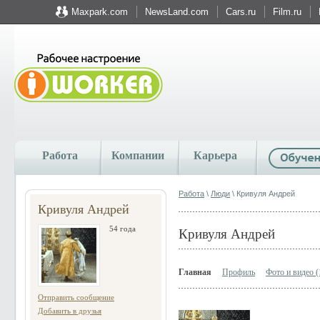
Maxpark.com
NewsLand.com
Cars.ru
Film.ru
Работа
Компании
Карьера
Работа
\
Люди
\ Кривуля Андрей
Кривуля Андрей
54 года
Кривуля Андрей
Главная
Профиль
Фото и видео (
Отправить сообщение
Добавить в друзья