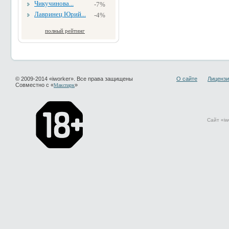
Чикучинова...
-7%
Лавринец Юрий...
-4%
полный рейтинг
© 2009-2014 «iworker». Все права защищены
О сайте
Лицензи
Совместно с «
»
Макспарк
Сайт «iw