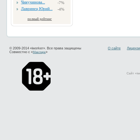
Чикучинова...
-7%
Лавринец Юрий...
-4%
полный рейтинг
© 2009-2014 «iworker». Все права защищены
О сайте
Лицензи
Совместно с «
»
Макспарк
Сайт «iw