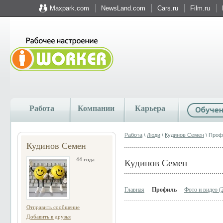
Maxpark.com
NewsLand.com
Cars.ru
Film.ru
Работа
Компании
Карьера
Работа
\
Люди
\
Кудинов Семен
\ Проф
Кудинов Семен
44 года
Кудинов Семен
Главная
Профиль
Фото и видео (
Отправить сообщение
Добавить в друзья