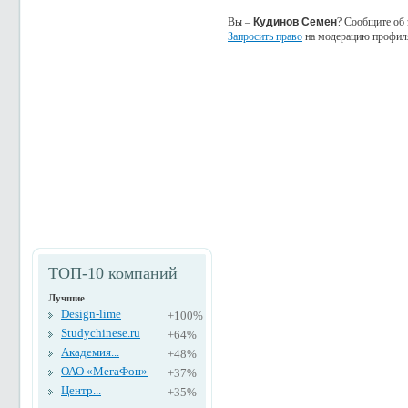
Вы –
Кудинов Семен
? Сообщите об 
Запросить право
на модерацию профил
ТОП-10 компаний
Лучшие
Design-lime
+100%
Studychinese.ru
+64%
Академия...
+48%
ОАО «МегаФон»
+37%
Центр...
+35%