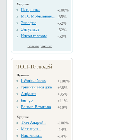
Худшие
Пятерочка
-100%
МТС Мобильные...
-85%
Экоофис
-52%
Энтузиаст
-52%
Инсол телеком
-52%
полный рейтинг
ТОП-10 людей
Лучшие
i-Worker News
+100%
тринити вася джа
+38%
Анфалия
+35%
tan_go
+11%
Ванька-Встанька
+10%
Худшие
Ткач Андрей...
-100%
Матыцин...
-14%
Николаева...
-14%