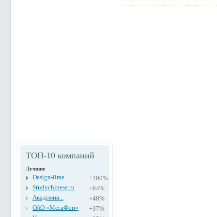
ТОП-10 компаний
Лучшие
Design-lime
+100%
Studychinese.ru
+64%
Академия...
+48%
ОАО «МегаФон»
+37%