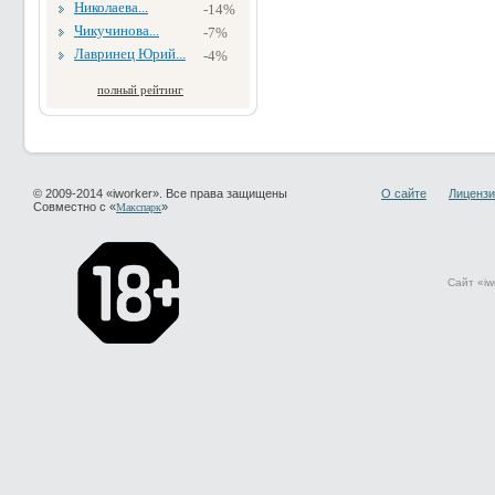
Николаева...
-14%
Чикучинова...
-7%
Лавринец Юрий...
-4%
полный рейтинг
© 2009-2014 «iworker». Все права защищены
О сайте
Лицензи
Совместно с «
»
Макспарк
Сайт «iw