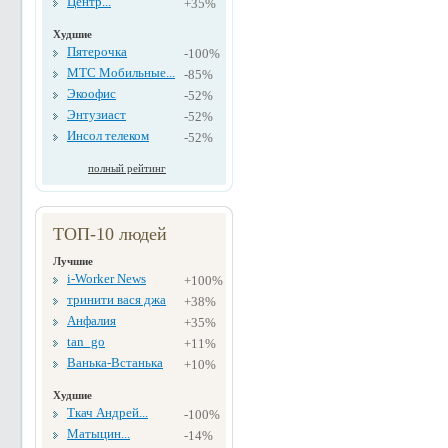
Центр...
+35%
Худшие
Пятерочка
-100%
МТС Мобильные...
-85%
Экоофис
-52%
Энтузиаст
-52%
Инсол телеком
-52%
полный рейтинг
ТОП-10 людей
Лучшие
i-Worker News
+100%
тринити вася джа
+38%
Анфалия
+35%
tan_go
+11%
Ванька-Встанька
+10%
Худшие
Ткач Андрей...
-100%
Матыцин...
-14%