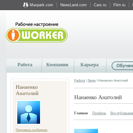
Maxpark.com
NewsLand.com
Cars.ru
Film.ru
Работа
Компании
Карьера
Работа
\
Люди
\ Нанаенко Анатолий
Нанаенко
Анатолий
Нанаенко Анатолий
Главная
Профиль
Все публикации
Отправить сообщение