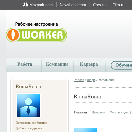
Maxpark.com
NewsLand.com
Cars.ru
Film.ru
Работа
Компании
Карьера
Работа
\
Люди
\ RomaRoma
RomaRoma
RomaRoma
Главная
Профиль
Фото и видео (
Отправить сообщение
Добавить в друзья