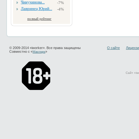
Чикучинова...
-7%
Лавринец Юрий...
-4%
полный рейтинг
© 2009-2014 «iworker». Все права защищены
О сайте
Лицензи
Совместно с «
»
Макспарк
Сайт «iw