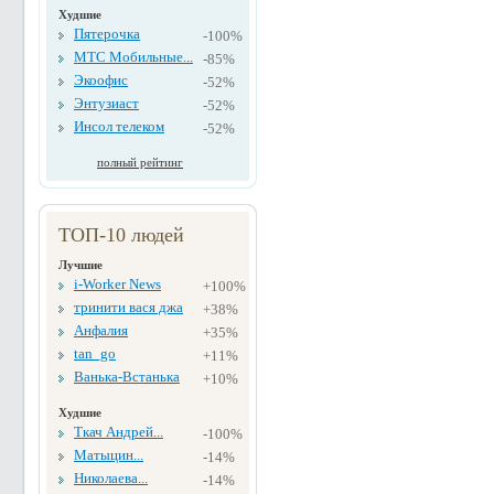
Худшие
Пятерочка
-100%
МТС Мобильные...
-85%
Экоофис
-52%
Энтузиаст
-52%
Инсол телеком
-52%
полный рейтинг
ТОП-10 людей
Лучшие
i-Worker News
+100%
тринити вася джа
+38%
Анфалия
+35%
tan_go
+11%
Ванька-Встанька
+10%
Худшие
Ткач Андрей...
-100%
Матыцин...
-14%
Николаева...
-14%