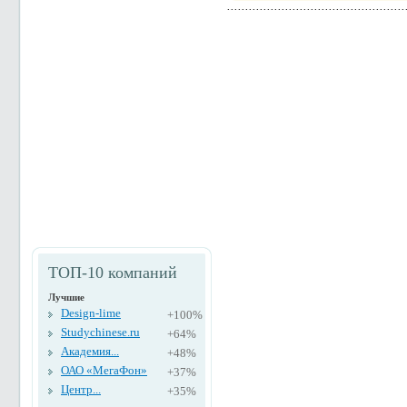
ТОП-10 компаний
Лучшие
Design-lime
+100%
Studychinese.ru
+64%
Академия...
+48%
ОАО «МегаФон»
+37%
Центр...
+35%