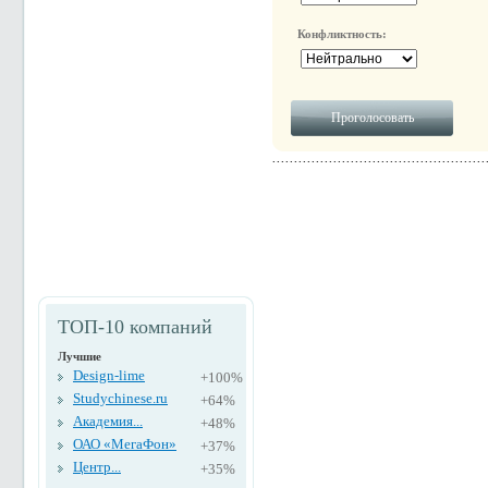
Конфликтность:
ТОП-10 компаний
Лучшие
Design-lime
+100%
Studychinese.ru
+64%
Академия...
+48%
ОАО «МегаФон»
+37%
Центр...
+35%