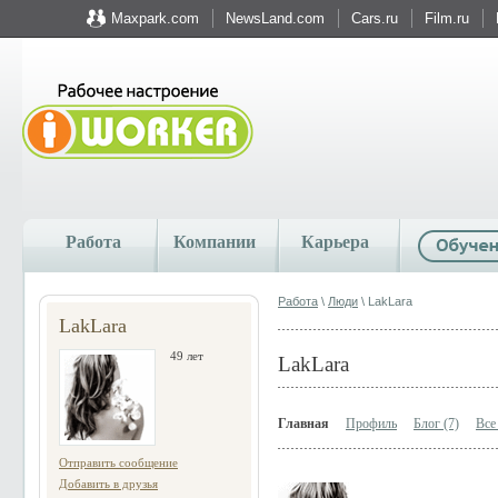
Maxpark.com
NewsLand.com
Cars.ru
Film.ru
Работа
Компании
Карьера
Работа
\
Люди
\ LakLara
LakLara
49 лет
LakLara
Главная
Профиль
Блог (7)
Все
Отправить сообщение
Добавить в друзья