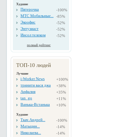
Худшие
Пятерочка
-100%
МТС Мобильные...
-85%
Экоофис
-52%
Энтузиаст
-52%
Инсол телеком
-52%
полный рейтинг
ТОП-10 людей
Лучшие
i-Worker News
+100%
тринити вася джа
+38%
Анфалия
+35%
tan_go
+11%
Ванька-Встанька
+10%
Худшие
Ткач Андрей...
-100%
Матыцин...
-14%
Николаева...
-14%