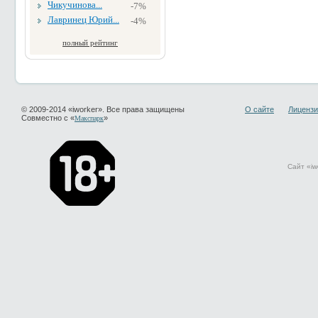
Чикучинова...
-7%
Лавринец Юрий...
-4%
полный рейтинг
© 2009-2014 «iworker». Все права защищены
О сайте
Лицензи
Совместно с «
»
Макспарк
Сайт «iw