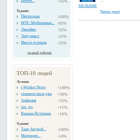
.....
Центр...
+35%
МЕЛЬНИК
Худшие
Читать далее
Пятерочка
-100%
МТС Мобильные...
-85%
Экоофис
-52%
Энтузиаст
-52%
Инсол телеком
-52%
полный рейтинг
ТОП-10 людей
Лучшие
i-Worker News
+100%
тринити вася джа
+38%
Анфалия
+35%
tan_go
+11%
Ванька-Встанька
+10%
Худшие
Ткач Андрей...
-100%
Матыцин...
-14%