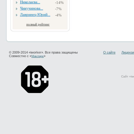
Николаева...
-14%
Чикучинова...
-7%
Лавринец Юрий...
-4%
полный рейтинг
© 2009-2014 «iworker». Все права защищены
О сайте
Лицензи
Совместно с «
»
Макспарк
Сайт «iw