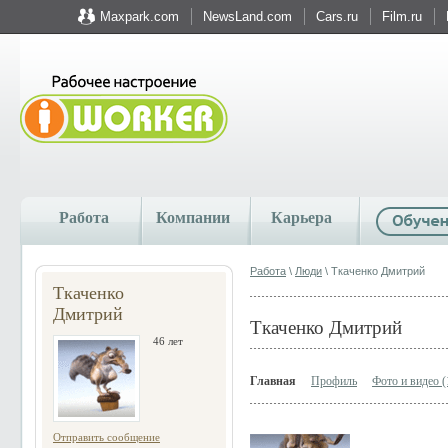
Maxpark.com
NewsLand.com
Cars.ru
Film.ru
Работа
Компании
Карьера
Работа
\
Люди
\ Ткаченко Дмитрий
Ткаченко
Дмитрий
Ткаченко Дмитрий
46 лет
Главная
Профиль
Фото и видео (
Отправить сообщение