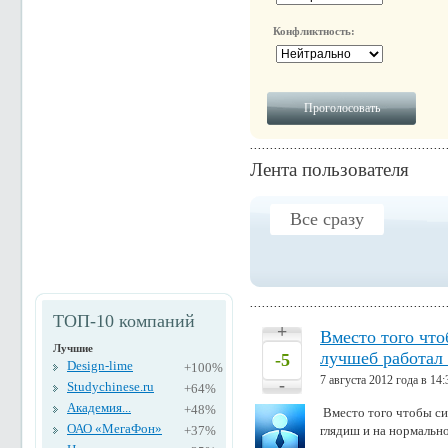
Конфликтность:
Лента пользователя
Все сразу
ТОП-10 компаний
+
Вместо того что
Лучшие
лучшеб работал 
-5
Design-lime
+100%
7 августа 2012 года в 14:
-
Studychinese.ru
+64%
Академия...
+48%
Вместо того чтобы сид
ОАО «МегаФон»
+37%
глядиш и на нормально