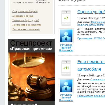
эксперт по оценке собственности
Оценка ущер
Отправить сообщение
+
Добавить в друзья
+7
19 июля 2012 года в 12
Показать общих друзей
Для кого:
Юрисконсул
–
Пригласить в сообщество
Водитель автомобиля
ДТП - крайне неприят
Расскажите о человеке
автомобилистом. Но ч
возместить.
Просмотров: 217650
О
Якушенко
Евгений
Николаевич
Еще немного 
+
+11
автомобиля
–
16 марта 2011 года в 2
Для кого:
Оценщик/эк
Независимая эксперти
не обращайтесь за не
контору, которую Вам 
оценочную контору, ко
Якушенко
Просмотров: 40005
Об
Евгений
Николаевич