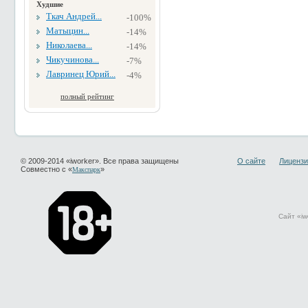
Худшие
Ткач Андрей...
-100%
Матыцин...
-14%
Николаева...
-14%
Чикучинова...
-7%
Лавринец Юрий...
-4%
полный рейтинг
© 2009-2014 «iworker». Все права защищены
О сайте
Лицензи
Совместно с «
»
Макспарк
Сайт «iw