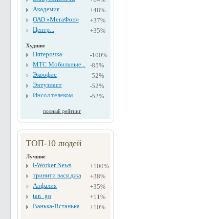
Академия...
+48%
ОАО «МегаФон»
+37%
Центр...
+35%
Худшие
Пятерочка
-100%
МТС Мобильные...
-85%
Экоофис
-52%
Энтузиаст
-52%
Инсол телеком
-52%
полный рейтинг
ТОП-10 людей
Лучшие
i-Worker News
+100%
тринити вася джа
+38%
Анфалия
+35%
tan_go
+11%
Ванька-Встанька
+10%