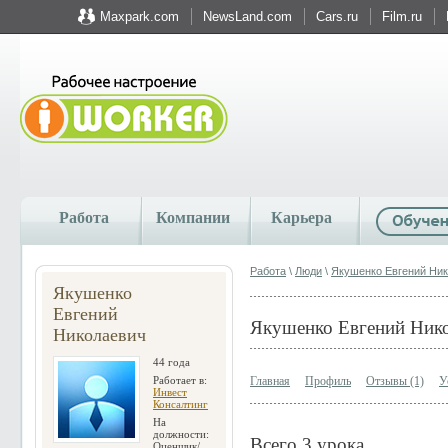
Maxpark.com
NewsLand.com
Cars.ru
Film.ru
Работа
Компании
Карьера
Работа
\
Люди
\
Якушенко Евгений Ни
Якушенко
Евгений
Якушенко Евгений Ник
Николаевич
44 года
Работает в:
Главная
Профиль
Отзывы (1)
У
Инвест
Консалтинг
На
должности:
Всего 3 урока
Оценщик/