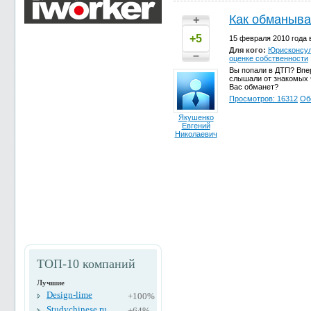
Как обманыва
+
+5
15 февраля 2010 года 
Для кого:
Юрисконсул
–
оценке собственности
Вы попали в ДТП? Впе
слышали от знакомых ч
Вас обманет?
Просмотров: 16312
Об
Якушенко
Евгений
Николаевич
ТОП-10 компаний
Лучшие
Design-lime
+100%
Studychinese.ru
+64%