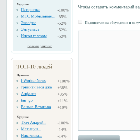
Худшие
Чтобы оставить комментарий в
Пятерочка
-100%
МТС Мобильные...
-85%
Экоофис
Подписаться на обсуждение и получ
-52%
Энтузиаст
-52%
Инсол телеком
-52%
полный рейтинг
ТОП-10 людей
Лучшие
i-Worker News
+100%
тринити вася джа
+38%
Анфалия
+35%
tan_go
+11%
Ванька-Встанька
+10%
Худшие
Ткач Андрей...
-100%
Матыцин...
-14%
Николаева...
-14%