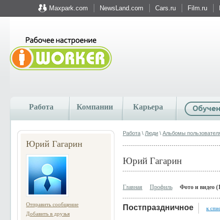
Maxpark.com
NewsLand.com
Cars.ru
Film.ru
Работа
Компании
Карьера
Работа
\
Люди
\
Альбомы пользовател
Юрий Гагарин
Юрий Гагарин
Главная
Профиль
Фото и видео (
Отправить сообщение
Постпраздничное
к спи
Добавить в друзья