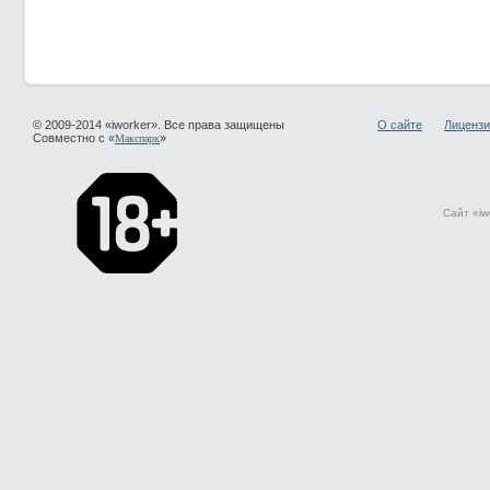
© 2009-2014 «iworker». Все права защищены
О сайте
Лицензи
Совместно с «
»
Макспарк
Сайт «iw