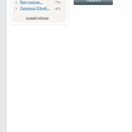
Чикучинова...
-7%
Лавринец Юрий...
-4%
полный рейтинг