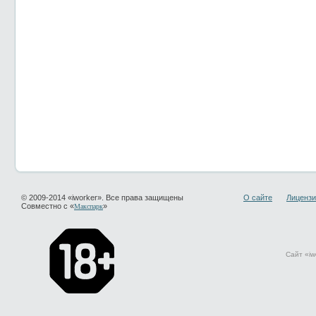
© 2009-2014 «iworker». Все права защищены
О сайте
Лицензи
Совместно с «
»
Макспарк
Сайт «iw