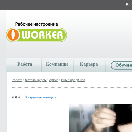
Все
Работа
Компании
Карьера
Работа
\
Фотоконкурсы
\
Архив
\
Иные среди нас
«я»
К странице конкурса