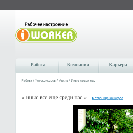
Работа
Компании
Карьера
Работа
\
Фотоконкурсы
\
Архив
\
Иные среди нас
«-иные все еще среди нас-»
К странице конкурса