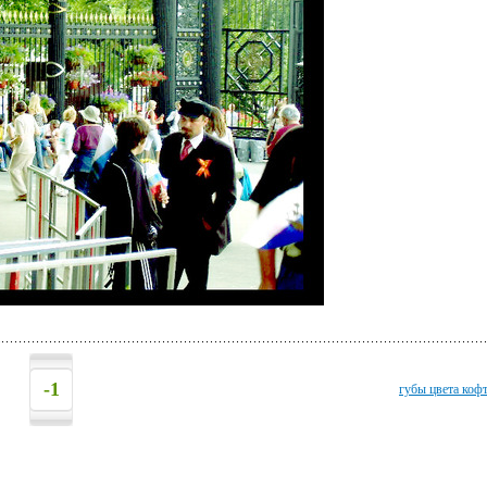
-1
губы цвета ко