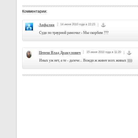
Комментарии:
Анфалия
14 июня 2010 года в 22:23
Судя по траурной рамочке - Мы скорбим ???
Цепеш Влад Дракулович
15 июня 2010 года в 11:20
Иных уж нет, а те - далече... Вожди ж живее всех живых ))))