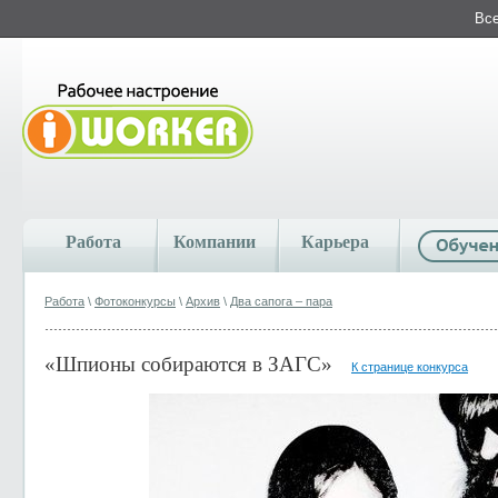
Все
Работа
Компании
Карьера
Работа
\
Фотоконкурсы
\
Архив
\
Два сапога – пара
«Шпионы собираются в ЗАГС»
К странице конкурса