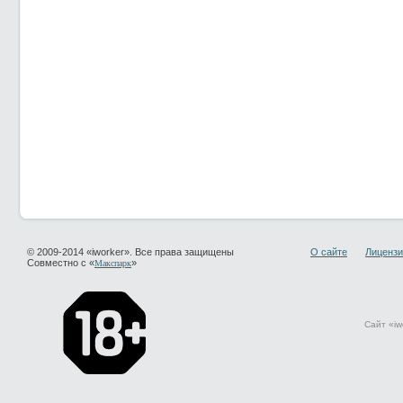
© 2009-2014 «iworker». Все права защищены
О сайте
Лицензи
Совместно с «
»
Макспарк
Сайт «iw