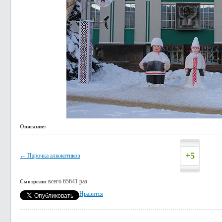
Описание:
+5
← Парочка алкокотиков
всего 65641 раз
Смотрели:
Нравится