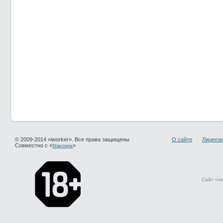
© 2009-2014 «iworker». Все права защищены
О сайте
Лицензи
Совместно с «
»
Макспарк
Сайт «iw