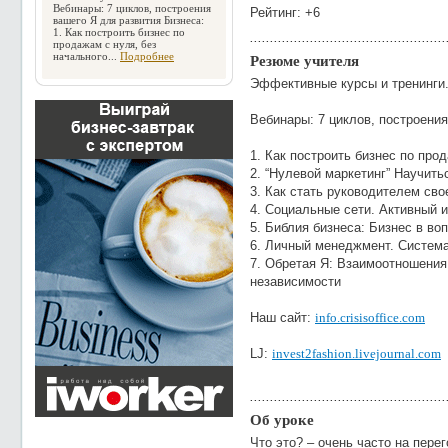
Вебинары: 7 циклов, построения
Рейтинг: +6
вашего Я для развития Бизнеса:
1. Как построить бизнес по
продажам с нуля, без
начального...
Подробнее
Резюме учителя
Эффективные курсы и тренинги.
Вебинары: 7 циклов, построения
1. Как построить бизнес по про
2. “Нулевой маркетинг” Научить
3. Как стать руководителем сво
4. Социальные сети. Активный 
5. Библия бизнеса: Бизнес в во
6. Личный менеджмент. Систем
7. Обретая Я: Взаимоотношения
независимости
Наш сайт:
info.crisisoffice.com
LJ:
invest2fashion.livejournal.com
Об уроке
Что это? – очень часто на пере