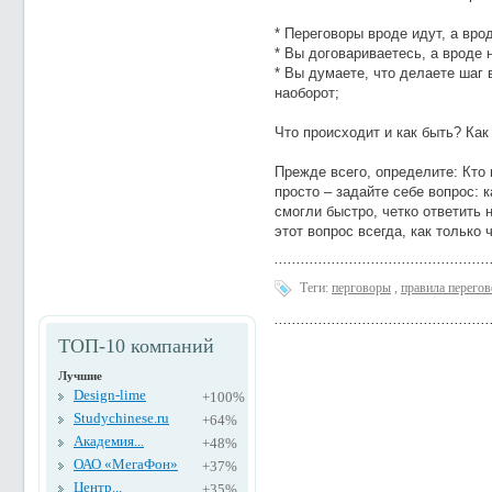
* Переговоры вроде идут, а врод
* Вы договариваетесь, а вроде н
* Вы думаете, что делаете шаг 
наоборот;
Что происходит и как быть? Как
Прежде всего, определите: Кто 
просто – задайте себе вопрос: 
смогли быстро, четко ответить 
этот вопрос всегда, как только ч
Теги:
перговоры
,
правила перего
ТОП-10 компаний
Лучшие
Design-lime
+100%
Studychinese.ru
+64%
Академия...
+48%
ОАО «МегаФон»
+37%
Центр...
+35%