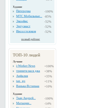
Худшие
Пятерочка
-100%
МТС Мобильные...
-85%
Экоофис
-52%
Энтузиаст
-52%
Инсол телеком
-52%
полный рейтинг
ТОП-10 людей
Лучшие
i-Worker News
+100%
тринити вася джа
+38%
Анфалия
+35%
tan_go
+11%
Ванька-Встанька
+10%
Худшие
Ткач Андрей...
-100%
Матыцин...
-14%