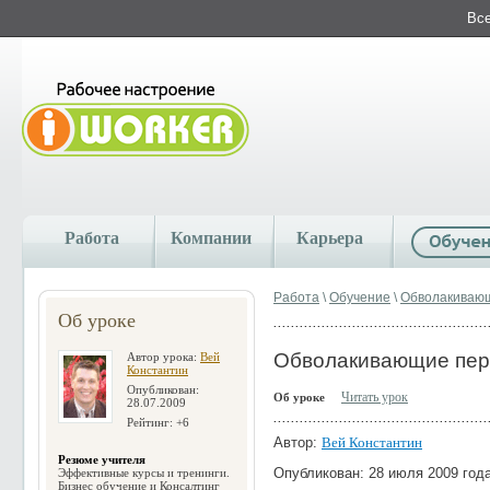
Все
Работа
Компании
Карьера
Работа
\
Обучение
\
Обволакиваю
Об уроке
Обволакивающие пе
Автор урока:
Вей
Константин
Опубликован:
Читать урок
Об уроке
28.07.2009
Рейтинг: +6
Автор:
Вей Константин
Резюме учителя
Опубликован: 28 июля 2009 года
Эффективные курсы и тренинги.
Бизнес обучение и Консалтинг