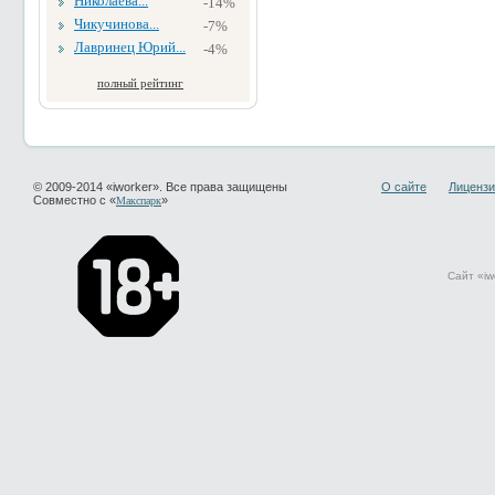
Николаева...
-14%
Чикучинова...
-7%
Лавринец Юрий...
-4%
полный рейтинг
© 2009-2014 «iworker». Все права защищены
О сайте
Лицензи
Совместно с «
»
Макспарк
Сайт «iw