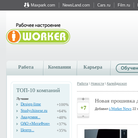
Maxpark.com
NewsLand.com
Cars.ru
Film.ru
Работа
Компании
Карьера
Работа
\
Новости
\
Калейдоскоп
ТОП-10 компаний
+
Лучшие
Новая прошивка д
Design-lime
+100%
+7
i-Worker News
Добавил
22 
Studychinese.ru
+64%
-
Академия...
+48%
ОАО «МегаФон»
+37%
Центр...
+35%