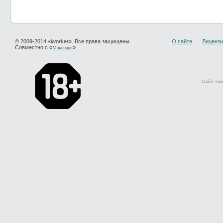
© 2009-2014 «iworker». Все права защищены
О сайте
Лицензи
Совместно с «
»
Макспарк
Сайт «iw