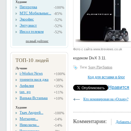
Худшие
Пятерочка
-100%
МТС Мобильные...
-85%
Экоофис
-52%
Энтузиаст
-52%
Инсол телеком
-52%
полный рейтинг
Фото с сайта www.itreviews.co.uk
кодеком DivX 3.11.
ТОП-10 людей
Теги:
Sony PlayStation
Лучшие
i-Worker News
+100%
Код для вставки в блог
тринити вася джа
+38%
Анфалия
+35%
Нравится
tan_go
+11%
Ванька-Встанька
+10%
Кто номинирован на «Оскар»?
Худшие
Ткач Андрей...
-100%
Матыцин...
-14%
Комментарии:
Добавить
Николаева...
-14%
Чикучинова...