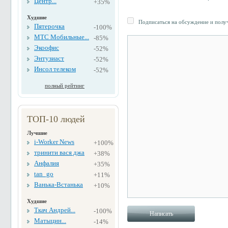
Центр...
+35%
Худшие
Подписаться на обсуждение и получ
Пятерочка
-100%
МТС Мобильные...
-85%
Экоофис
-52%
Энтузиаст
-52%
Инсол телеком
-52%
полный рейтинг
ТОП-10 людей
Лучшие
i-Worker News
+100%
тринити вася джа
+38%
Анфалия
+35%
tan_go
+11%
Ванька-Встанька
+10%
Худшие
Ткач Андрей...
-100%
Матыцин...
-14%