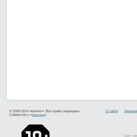
© 2009-2014 «iworker». Все права защищены
О сайте
Лицензи
Совместно с «
»
Макспарк
Сайт «iw