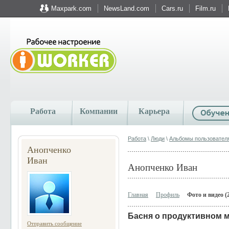
Maxpark.com
NewsLand.com
Cars.ru
Film.ru
Работа
Компании
Карьера
Работа
\
Люди
\
Альбомы пользовател
Анопченко
Иван
Анопченко Иван
Главная
Профиль
Фото и видео (
Басня о продуктивном 
Отправить сообщение