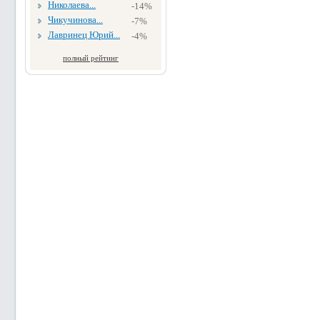
Николаева...
-14%
Чикучинова...
-7%
Лавринец Юрий...
-4%
полный рейтинг