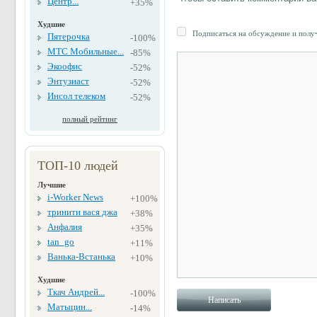
Центр...
+35%
Худшие
Подписаться на обсуждение и получ
Пятерочка
-100%
МТС Мобильные...
-85%
Экоофис
-52%
Энтузиаст
-52%
Инсол телеком
-52%
полный рейтинг
ТОП-10 людей
Лучшие
i-Worker News
+100%
тринити вася джа
+38%
Анфалия
+35%
tan_go
+11%
Ванька-Встанька
+10%
Худшие
Ткач Андрей...
-100%
Матыцин...
-14%