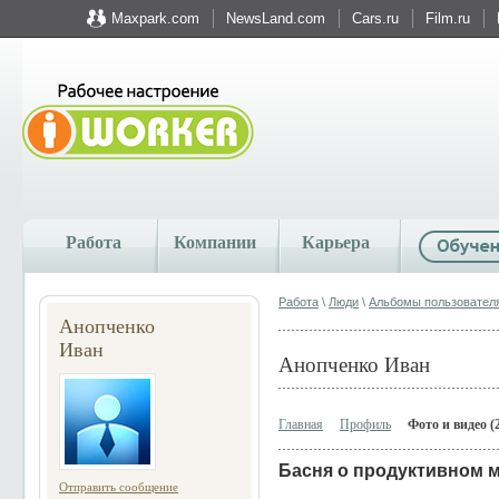
Maxpark.com
NewsLand.com
Cars.ru
Film.ru
Работа
Компании
Карьера
Работа
\
Люди
\
Альбомы пользовател
Анопченко
Иван
Анопченко Иван
Главная
Профиль
Фото и видео (
Басня о продуктивном 
Отправить сообщение