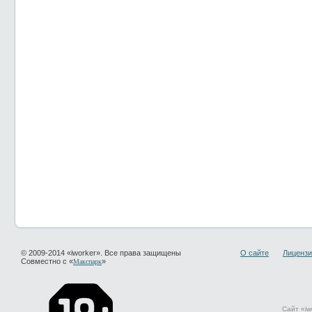
© 2009-2014 «iworker». Все права защищены
О сайте
Лицензи
Совместно с «
»
Макспарк
Сайт «iw