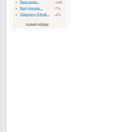
Николаева...
-14%
Чикучинова...
-7%
Лавринец Юрий...
-4%
полный рейтинг