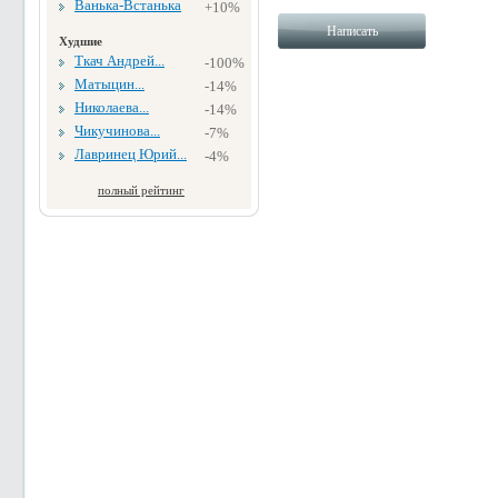
Ванька-Встанька
+10%
Худшие
Ткач Андрей...
-100%
Матыцин...
-14%
Николаева...
-14%
Чикучинова...
-7%
Лавринец Юрий...
-4%
полный рейтинг