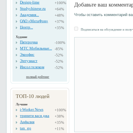
Design-lime
+100%
Добавьте ваш коммента
Studychinese.ru
+64%
Академия...
Чтобы оставить комментарий в
+48%
ОАО «МегаФон»
+37%
Центр...
+35%
Подписаться на обсуждение и получ
Худшие
Пятерочка
-100%
МТС Мобильные...
-85%
Экоофис
-52%
Энтузиаст
-52%
Инсол телеком
-52%
полный рейтинг
ТОП-10 людей
Лучшие
i-Worker News
+100%
тринити вася джа
+38%
Анфалия
+35%
tan_go
+11%