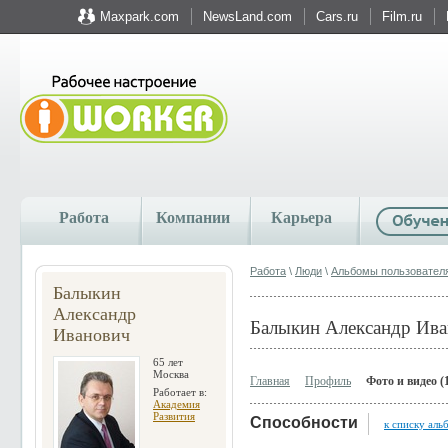
Maxpark.com
NewsLand.com
Cars.ru
Film.ru
Работа
Компании
Карьера
Работа
\
Люди
\
Альбомы пользовател
Балыкин
Александр
Балыкин Александр Ив
Иванович
65 лет
Москва
Главная
Профиль
Фото и видео (
Работает в:
Академия
Развития
Способности
к списку аль