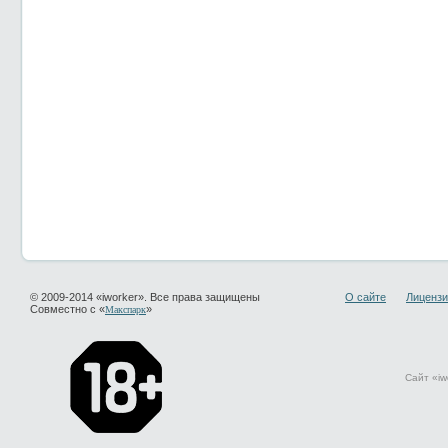
© 2009-2014 «iworker». Все права защищены
О сайте
Лицензи
Совместно с «
»
Макспарк
Сайт «iw