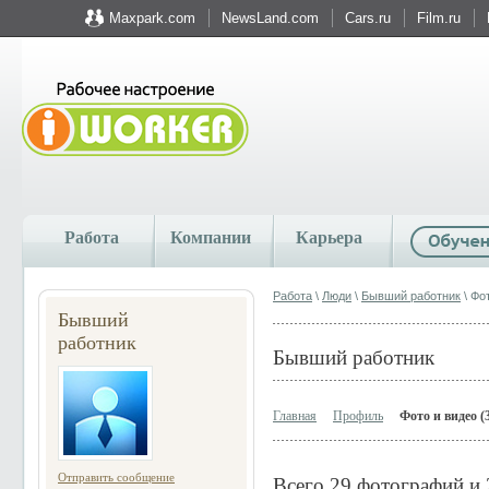
Maxpark.com
NewsLand.com
Cars.ru
Film.ru
Работа
Компании
Карьера
Работа
\
Люди
\
Бывший работник
\ Фо
Бывший
работник
Бывший работник
Главная
Профиль
Фото и видео (
Отправить сообщение
Всего 29 фотографий и 