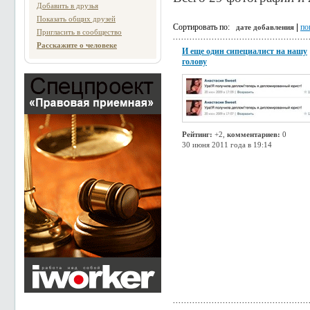
Добавить в друзья
Показать общих друзей
Сортировать по:
|
по
дате добавления
Пригласить в сообщество
Расскажите о человеке
И еще один сипециалист на нашу
голову
Рейтинг:
+2,
комментариев:
0
30 июня 2011 года в 19:14