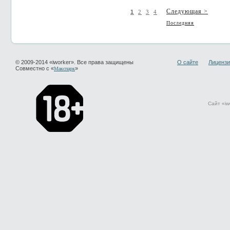
Следующая >
1
2
3
4
Последняя
© 2009-2014 «iworker». Все права защищены
О сайте
Лицензи
Совместно с «
»
Макспарк
Сайт «iw