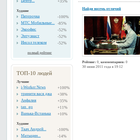
Центр...
+35%
Найди восемь отличий
Худшие
Пятерочка
-100%
МТС Мобильные...
-85%
Экоофис
-52%
Энтузиаст
-52%
Инсол телеком
-52%
полный рейтинг
Рейтинг:
0,
комментариев:
0
30 июня 2011 года в 19:12
ТОП-10 людей
Лучшие
i-Worker News
+100%
тринити вася джа
+38%
Анфалия
+35%
tan_go
+11%
Ванька-Встанька
+10%
Худшие
Ткач Андрей...
-100%
Матыцин...
-14%